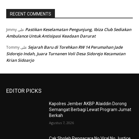
RECENT COMMENTS
Pastikan Keselamatan Pengunjung, Ibiza Club Sediakan
Jimmy
على
Ambulance Untuk Antisipasi Keadaan Darurat
Sejarah Baru di Torehkan RW 14 Perumahan Jade
Tommy
على
Sidorejo Indah, Juara Turnanen Voli Desa Sidorejo Kecamatan
Krian Sidoarjo
EDITOR PICKS
Kapolres Jember AKBP Alaiddin Dorong
Semangat Berbagi Lewat Program Jumat
Berkah
Agustus 7, 2026
Cak Sholeh Pengacara No Viral No Justice