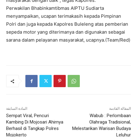
masyarakat dengan baik”, tegas Kapolres.
Perwakilan Bhabinkamtibmas AIPTU Sudiarta
menyampaikan, ucapan terimakasih kepada Pimpinan
Polri dan juga kepada Kapolres Buleleng atas pemberian
sepeda motor yang diterimanya dan digunakan sebagai
sarana dalam pelayanan masyarakat, ucapnya.(Team/Red)
المقالة القادمة
المادة السابقة
Sempat Viral, Pencuri
Wabub : Perlombaan
Kambing Di Mojosari Ahirnya
Olahraga Tradisional,
Berhasil di Tangkap Polres
Melestarikan Warisan Budaya
Mojokerto
Leluhur