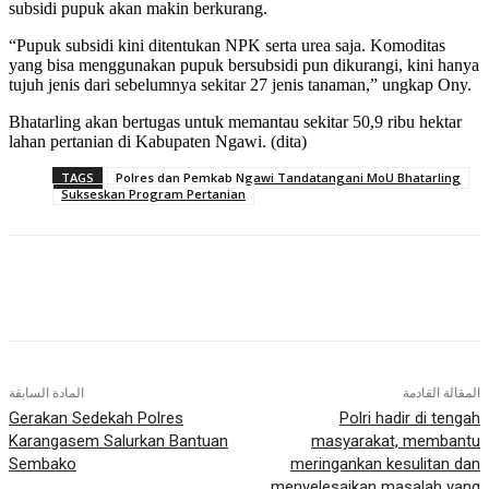
subsidi pupuk akan makin berkurang.
“Pupuk subsidi kini ditentukan NPK serta urea saja. Komoditas
yang bisa menggunakan pupuk bersubsidi pun dikurangi, kini hanya
tujuh jenis dari sebelumnya sekitar 27 jenis tanaman,” ungkap Ony.
Bhatarling akan bertugas untuk memantau sekitar 50,9 ribu hektar
lahan pertanian di Kabupaten Ngawi. (dita)
TAGS
Polres dan Pemkab Ngawi Tandatangani MoU Bhatarling
Sukseskan Program Pertanian
المقالة القادمة
المادة السابقة
Gerakan Sedekah Polres
Polri hadir di tengah
Karangasem Salurkan Bantuan
masyarakat, membantu
Sembako
meringankan kesulitan dan
menyelesaikan masalah yang