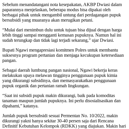
Sebelum menandatangani nota kesepakatan, AKBP Dwiasi dalam
paparannya menjelaskan, beberapa modus bisa dipakai oleh
berbagai pihak untuk mengambil untung dari perdagangan pupuk
bersubsidi yang muaranya akan merugikan petani.
“Mulai dari menimbun dulu untuk tujuan bisa dijual dengan harga
lebih tinggi sampai mengganti kemasan pupuknya. Namun hal ini
sudah terungkap dan tidak lagi terjadi sekarang,” ujar Dwiasi.
Bupati Ngawi mengapresiasi komitmen Polres untuk membantu
suksesnya program pertanian dan menjaga kecukupan ketersediaan
pangan.
Sebagai daerah lumbung pangan nasional, Ngawi bekerja keras
melakukan upaya melawan tingginya penggunaan pupuk kimia
yang dikurangi subsidinya, dan memasyarakatkan penggunaan
pupuk organik dan pertanian ramah lingkungan.
“Saat ini subsidi pupuk makin dikurangi, baik pada komoditas
tanaman maupun jumlah pupuknya. Ini perlu disosialisasikan dan
dipahami,” katanya.
Jumlah pupuk bersubsidi sesuai Permentan No. 10/2022, makin
dikurangi yakni hanya sekitar 30-40 persen saja dari Rencana
Definitif Kebutuhan Kelompok (RDKK) yang diajukan. Makin hari