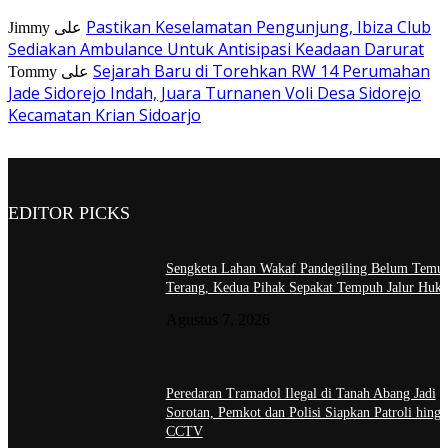
Pastikan Keselamatan Pengunjung, Ibiza Club
Jimmy
على
Sediakan Ambulance Untuk Antisipasi Keadaan Darurat
Sejarah Baru di Torehkan RW 14 Perumahan
Tommy
على
Jade Sidorejo Indah, Juara Turnanen Voli Desa Sidorejo
Kecamatan Krian Sidoarjo
EDITOR PICKS
Sengketa Lahan Wakaf Pandegiling Belum Temui
Terang, Kedua Pihak Sepakat Tempuh Jalur Huk
Agustus 7, 2026
Peredaran Tramadol Ilegal di Tanah Abang Jadi
Sorotan, Pemkot dan Polisi Siapkan Patroli hingg
CCTV