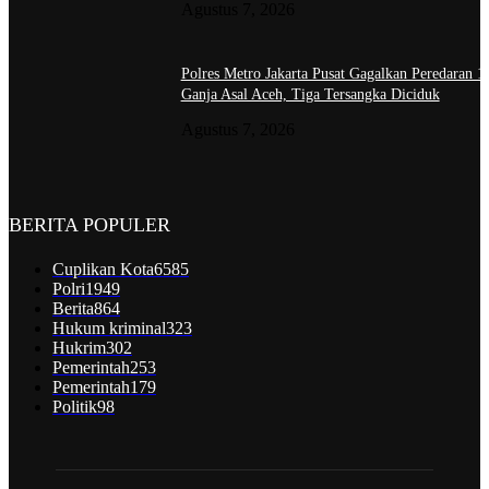
Agustus 7, 2026
Polres Metro Jakarta Pusat Gagalkan Peredaran 
Ganja Asal Aceh, Tiga Tersangka Diciduk
Agustus 7, 2026
BERITA POPULER
Cuplikan Kota
6585
Polri
1949
Berita
864
Hukum kriminal
323
Hukrim
302
Pemerintah
253
Pemerintah
179
Politik
98