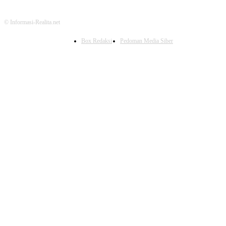
© Informasi-Realita.net
Box Redaksi
Pedoman Media Siber