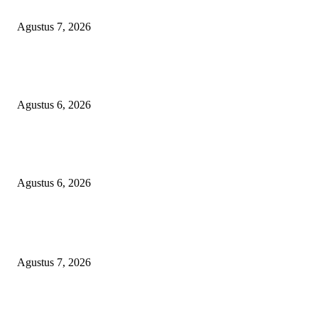
Cak Sholeh Pengacara No Viral No Justice Meninggal Dunia
Agustus 7, 2026
Dramatis! Persebaya Juara Piala Presiden 2026 Usai Tundukkan Persib Le
Adu Penalti
Agustus 6, 2026
Selapanan 40 Hari Ananda Zaviera Mahera Azzahra Putri Berlangsung Kh
dan Penuh Kebersamaan
Agustus 6, 2026
POPULAR POSTS
Cak Sholeh Pengacara No Viral No Justice Meninggal Dunia
Agustus 7, 2026
Dramatis! Persebaya Juara Piala Presiden 2026 Usai Tundukkan Persib Le
Adu Penalti