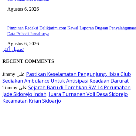
Agustus 6, 2026
Pimpinan Redaksi Delikjatim.com Kawal Laporan Dugaan Penyalahgunaa
Data Pribadi Jurnalisnya
Agustus 6, 2026
تحميل أكثر
RECENT COMMENTS
Pastikan Keselamatan Pengunjung, Ibiza Club
Jimmy
على
Sediakan Ambulance Untuk Antisipasi Keadaan Darurat
Sejarah Baru di Torehkan RW 14 Perumahan
Tommy
على
Jade Sidorejo Indah, Juara Turnanen Voli Desa Sidorejo
Kecamatan Krian Sidoarjo
EDITOR PICKS