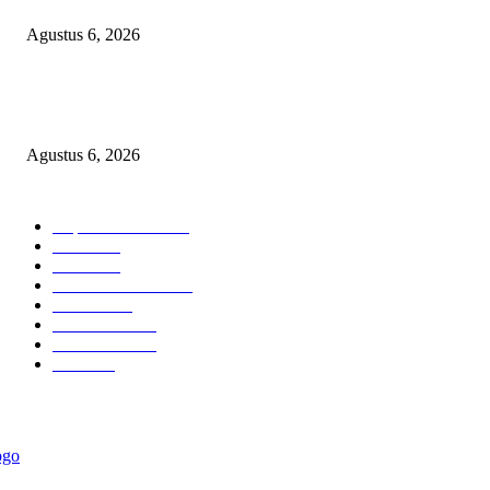
Agustus 6, 2026
Selapanan 40 Hari Ananda Zaviera Mahera Azzahra Putri Berlangsung Kh
dan Penuh Kebersamaan
Agustus 6, 2026
BERITA POPULER
Cuplikan Kota
6582
Polri
1948
Berita
864
Hukum kriminal
323
Hukrim
302
Pemerintah
253
Pemerintah
179
Politik
98