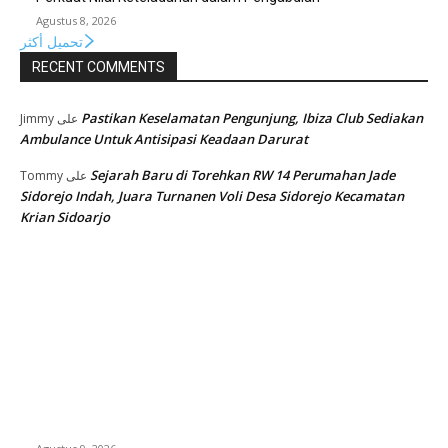
Agustus 8, 2026
تحميل أكثر
RECENT COMMENTS
Pastikan Keselamatan Pengunjung, Ibiza Club Sediakan
Jimmy
على
Ambulance Untuk Antisipasi Keadaan Darurat
Sejarah Baru di Torehkan RW 14 Perumahan Jade
Tommy
على
Sidorejo Indah, Juara Turnanen Voli Desa Sidorejo Kecamatan
Krian Sidoarjo
EDITOR PICKS
Gelar Aksi Tolak LGBT di Jalanan Gubernur Suryo, Aliansi
Umat Peduli Generasi Bawa Enam Tuntutan.