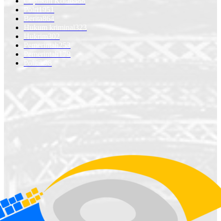
Cuplikan Kota
6588
Polri
1951
Berita
864
Hukum kriminal
323
Hukrim
302
Pemerintah
253
Pemerintah
179
Politik
98