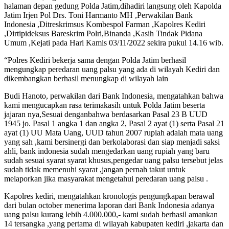
halaman depan gedung Polda Jatim,dihadiri langsung oleh Kapolda
Jatim Irjen Pol Drs. Toni Harmanto MH ,Perwakilan Bank
Indonesia ,Ditreskrimsus Kombespol Farman ,Kapolres Kediri
,Dirtipideksus Bareskrim Polri,Binanda ,Kasih Tindak Pidana
Umum ,Kejati pada Hari Kamis 03/11/2022 sekira pukul 14.16 wib.
“Polres Kediri bekerja sama dengan Polda Jatim berhasil
mengungkap peredaran uang palsu yang ada di wilayah Kediri dan
dikembangkan berhasil menungkap di wilayah lain
Budi Hanoto, perwakilan dari Bank Indonesia, mengatahkan bahwa
kami mengucapkan rasa terimakasih untuk Polda Jatim beserta
jajaran nya,Sesuai denganbahwa berdasarkan Pasal 23 B UUD
1945 jo. Pasal 1 angka 1 dan angka 2, Pasal 2 ayat (1) serta Pasal 21
ayat (1) UU Mata Uang, UUD tahun 2007 rupiah adalah mata uang
yang sah ,kami bersinergi dan berkolaborasi dan siap menjadi saksi
ahli, bank indonesia sudah mengedarkan uang rupiah yang baru
sudah sesuai syarat syarat khusus,pengedar uang palsu tersebut jelas
sudah tidak memenuhi syarat ,jangan pernah takut untuk
melaporkan jika masyarakat mengetahui peredaran uang palsu .
Kapolres kediri, mengatahkan kronologis pengungkapan berawal
dari bulan october menerima laporan dari Bank Indonesia adanya
uang palsu kurang lebih 4.000.000,- kami sudah berhasil amankan
14 tersangka ,yang pertama di wilayah kabupaten kediri ,jakarta dan