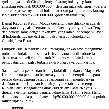
gudang nya ada di Cimahi ,dengan barang bukti yang kami
amankan sebanyak 800.000.000,- (delapan ratus juta rupiah) beserta
alat cetak proses nya mulai bulan maret sampai april 2022 , kurang
lebih sudah tercetak 800.000.000.,-(delapan ratus juta).
Lanjut Kapolres Kediri ,Modus operandi yang dilakukan adalah
,kegiatan uang palsu bernama sahid daerah grobogan Jawa Tengah
dan bekerja sama dengan rekan nya yang lain di beberapa wilayah
di Indonesia,gudang dari uang palsu tersebut diungkap di
Cimahi,Jawa Barat.
Dirtipideksus Bareskrim Polri , mengungkapkan saya menghimbau
untuk menindaklanjuti semua jaringan yang ada di Indonesia
,harusnya menjadi contoh untuk Kapolres yang lain karena
pembuatan uang palsu terbanyak di Pulau Jawa,pungkasnya.
Saat ini semua pelaku dan barang bukti diamankan di Mapolsek
Kediri,karena perbuatan bejatnya yang sudah merugikan negara
pelaku dijerat dengan pasal Setiap orang yang mengedarkan
dan/atau membelanjakan Rupiah yang diketahuinya merupakan
Rupiah Palsu sebagaimana dimaksud dalam Pasal 26 ayat (3)
dipidana dengan pidana penjara paling lama 15 (lima belas) tahun
dan pidana denda paling banyak Rp50.000.000.000,00 (lima puluh
miliar rupiah). (dita)