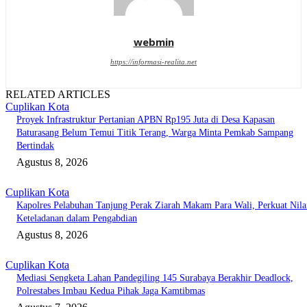
webmin
https://informasi-realita.net
RELATED ARTICLES
Cuplikan Kota
Proyek Infrastruktur Pertanian APBN Rp195 Juta di Desa Kapasan
Baturasang Belum Temui Titik Terang, Warga Minta Pemkab Sampang
Bertindak
Agustus 8, 2026
Cuplikan Kota
Kapolres Pelabuhan Tanjung Perak Ziarah Makam Para Wali, Perkuat Nila
Keteladanan dalam Pengabdian
Agustus 8, 2026
Cuplikan Kota
Mediasi Sengketa Lahan Pandegiling 145 Surabaya Berakhir Deadlock,
Polrestabes Imbau Kedua Pihak Jaga Kamtibmas