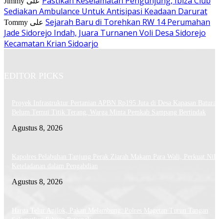
Pastikan Keselamatan Pengunjung, Ibiza Club
Jimmy
على
Sediakan Ambulance Untuk Antisipasi Keadaan Darurat
Sejarah Baru di Torehkan RW 14 Perumahan
Tommy
على
Jade Sidorejo Indah, Juara Turnanen Voli Desa Sidorejo
Kecamatan Krian Sidoarjo
EDITOR PICKS
Proyek Infrastruktur Pertanian APBN Rp195 Juta di Desa Kapasan Batura
Belum Temui Titik Terang, Warga Minta Pemkab Sampang Bertindak
Agustus 8, 2026
Kapolres Pelabuhan Tanjung Perak Ziarah Makam Para Wali, Perkuat Nila
Keteladanan dalam Pengabdian
Agustus 8, 2026
Harga Telur Anjlok, Pakan Melambung: Polres Magetan Turun Tangan