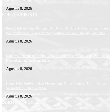
Selamatkan Ribuan Peternak
Agustus 8, 2026
POPULAR POSTS
Proyek Infrastruktur Pertanian APBN Rp195 Juta di Desa Kapasan Batura
Belum Temui Titik Terang, Warga Minta Pemkab Sampang Bertindak
Agustus 8, 2026
Kapolres Pelabuhan Tanjung Perak Ziarah Makam Para Wali, Perkuat Nila
Keteladanan dalam Pengabdian
Agustus 8, 2026
Harga Telur Anjlok, Pakan Melambung: Polres Magetan Turun Tangan
Selamatkan Ribuan Peternak
Agustus 8, 2026
BERITA POPULER