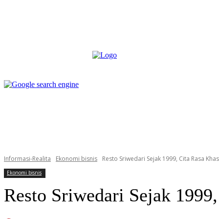
box redaksi
pedoman media siber
more
box redaksi
pedoman media siber
Informasi-Realita
Ekonomi bisnis
Resto Sriwedari Sejak 1999, Cita Rasa Kha
Ekonomi bisnis
Resto Sriwedari Sejak 1999