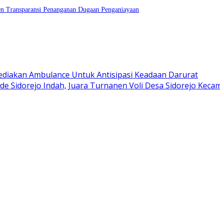
en Transparansi Penanganan Dugaan Penganiayaan
Sediakan Ambulance Untuk Antisipasi Keadaan Darurat
e Sidorejo Indah, Juara Turnanen Voli Desa Sidorejo Kecam
lda Jateng
erduga Pelaku Persetubuhan Anak di Rutan