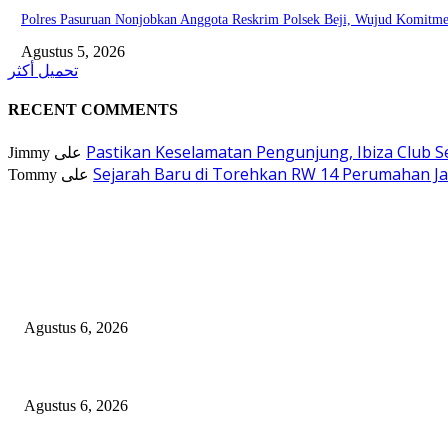
Polres Pasuruan Nonjobkan Anggota Reskrim Polsek Beji, Wujud Komitm
Agustus 5, 2026
تحميل أكثر
RECENT COMMENTS
Pastikan Keselamatan Pengunjung, Ibiza Club 
Jimmy
على
Sejarah Baru di Torehkan RW 14 Perumahan Jad
Tommy
على
EDITOR PICKS
AKBP Bramastyo Resmi Emban Amanah sebagai Kabag Binkar Ro SDM Po
Agustus 6, 2026
Alasan Sakit Dipertanyakan, Kuasa Hukum Desak Polres Nganjuk Tahan T
Agustus 6, 2026