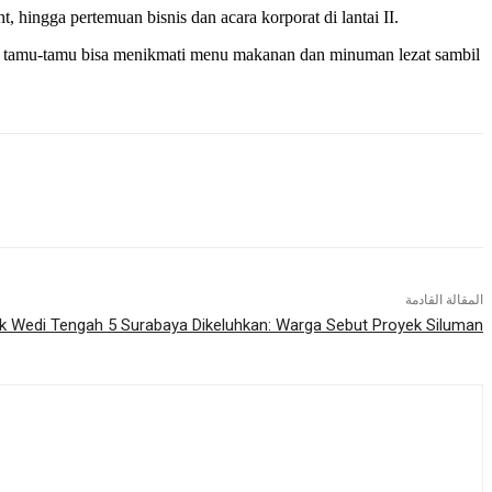
 hingga pertemuan bisnis dan acara korporat di lantai II.
an tamu-tamu bisa menikmati menu makanan dan minuman lezat sambil
المقالة القادمة
 Wedi Tengah 5 Surabaya Dikeluhkan: Warga Sebut Proyek Siluman