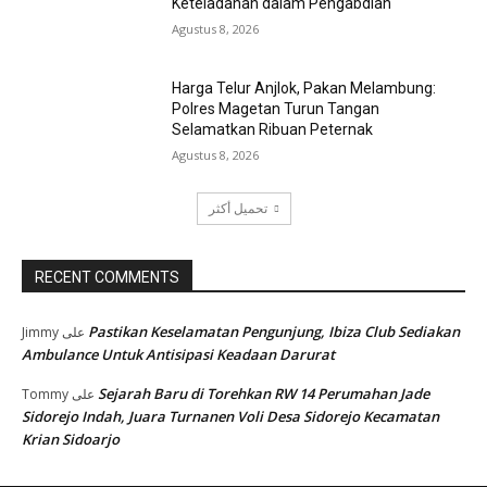
Keteladanan dalam Pengabdian
Agustus 8, 2026
Harga Telur Anjlok, Pakan Melambung:
Polres Magetan Turun Tangan
Selamatkan Ribuan Peternak
Agustus 8, 2026
تحميل أكثر
RECENT COMMENTS
Pastikan Keselamatan Pengunjung, Ibiza Club Sediakan
Jimmy
على
Ambulance Untuk Antisipasi Keadaan Darurat
Sejarah Baru di Torehkan RW 14 Perumahan Jade
Tommy
على
Sidorejo Indah, Juara Turnanen Voli Desa Sidorejo Kecamatan
Krian Sidoarjo