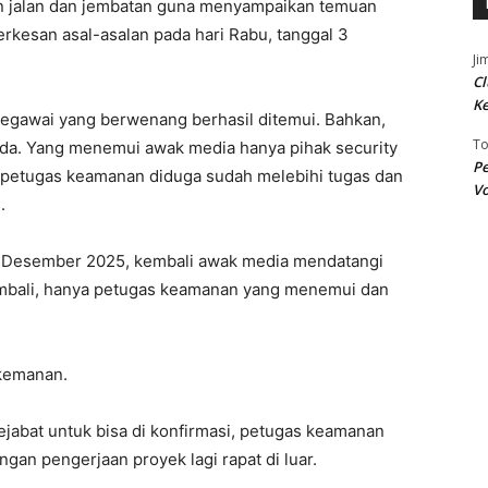
n jalan dan jembatan guna menyampaikan temuan
rkesan asal-asalan pada hari Rabu, tanggal 3
Ji
Cl
K
pegawai yang berwenang berhasil ditemui. Bahkan,
T
 ada. Yang menemui awak media hanya pihak security
Pe
 petugas keamanan diduga sudah melebihi tugas dan
Vo
.
 4 Desember 2025, kembali awak media mendatangi
kembali, hanya petugas keamanan yang menemui dan
 kemanan.
ejabat untuk bisa di konfirmasi, petugas keamanan
an pengerjaan proyek lagi rapat di luar.