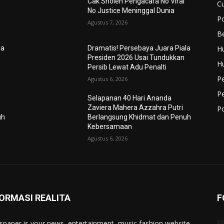
Cak Sholeh Pengacara No Viral
Cu
No Justice Meninggal Dunia
Po
Agustus 7, 2026
Be
H
la
Dramatis! Persebaya Juara Piala
Presiden 2026 Usai Tundukkan
H
Persib Lewat Adu Penalti
P
Agustus 6, 2026
P
Selapanan 40 Hari Ananda
Zaviera Mahera Azzahra Putri
Po
uh
Berlangsung Khidmat dan Penuh
Kebersamaan
Agustus 6, 2026
ORMASI REALITA
F
paper is your news, entertainment, music fashion website.