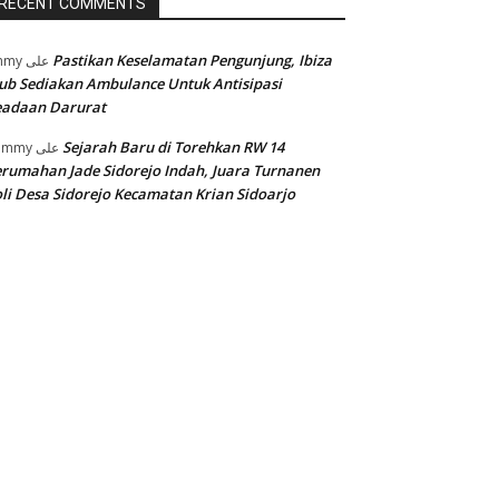
RECENT COMMENTS
Pastikan Keselamatan Pengunjung, Ibiza
mmy
على
ub Sediakan Ambulance Untuk Antisipasi
eadaan Darurat
Sejarah Baru di Torehkan RW 14
ommy
على
rumahan Jade Sidorejo Indah, Juara Turnanen
li Desa Sidorejo Kecamatan Krian Sidoarjo