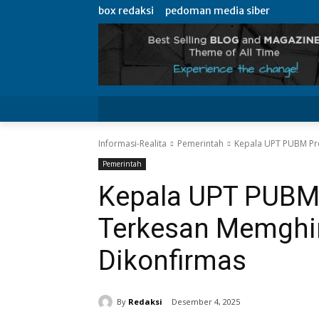
box redaksi
pedoman media siber
box redaksi
pedoman media sib
Informasi-Realita
Pemerintah
Kepala UPT PUBM Pro
Pemerintah
Kepala UPT PUBM 
Terkesan Memghi
Dikonfirmas
By
Redaksi
Desember 4, 2025