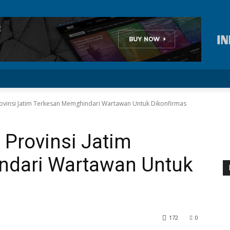
er
more
vinsi Jatim Terkesan Memghindari Wartawan Untuk Dikonfirmas
Provinsi Jatim
ndari Wartawan Untuk
172
0