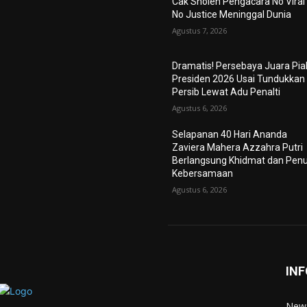
Cak Sholeh Pengacara No Viral
No Justice Meninggal Dunia
Agustus 7, 2026
Dramatis! Persebaya Juara Pia
Presiden 2026 Usai Tundukkan
Persib Lewat Adu Penalti
Agustus 6, 2026
Selapanan 40 Hari Ananda
Zaviera Mahera Azzahra Putri
Berlangsung Khidmat dan Pen
Kebersamaan
Agustus 6, 2026
INF
News