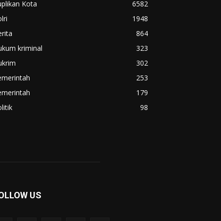
plikan Kota
6582
lri
1948
rita
864
ukum kriminal
323
ukrim
302
emerintah
253
emerintah
179
litik
98
OLLOW US