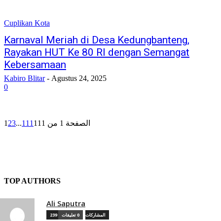
Cuplikan Kota
Karnaval Meriah di Desa Kedungbanteng,
Rayakan HUT Ke 80 RI dengan Semangat
Kebersamaan
Kabiro Blitar
-
Agustus 24, 2025
0
1
2
3
...
111
الصفحة 1 من 111
TOP AUTHORS
Ali Saputra
239 المشاركات
0 تعليقات