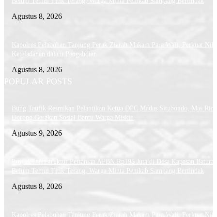
Belum Temui Titik Terang, Warga Minta Pemkab Sampang Bertindak
Agustus 8, 2026
Kapolres Pelabuhan Tanjung Perak Ziarah Makam Para Wali, Perkuat Nila
Keteladanan dalam Pengabdian
Agustus 8, 2026
POPULAR POSTS
Bung Taufik Resmikan Pelantikan Ketua DPC Madas Situbondo, Mas Rio
Dorong Gerakan Sosial Bantu Warga Miskin
Agustus 9, 2026
Proyek Infrastruktur Pertanian APBN Rp195 Juta di Desa Kapasan Batura
Belum Temui Titik Terang, Warga Minta Pemkab Sampang Bertindak
Agustus 8, 2026
Kapolres Pelabuhan Tanjung Perak Ziarah Makam Para Wali, Perkuat Nila