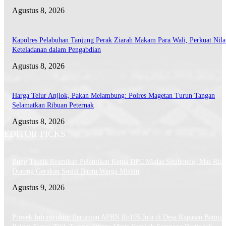
Agustus 8, 2026
Kapolres Pelabuhan Tanjung Perak Ziarah Makam Para Wali, Perkuat Nila
Keteladanan dalam Pengabdian
Agustus 8, 2026
Harga Telur Anjlok, Pakan Melambung: Polres Magetan Turun Tangan
Selamatkan Ribuan Peternak
Agustus 8, 2026
EDITOR PICKS
Bung Taufik Resmikan Pelantikan Ketua DPC Madas Situbondo, Mas Rio
Dorong Gerakan Sosial Bantu Warga Miskin
Agustus 9, 2026
Proyek Infrastruktur Pertanian APBN Rp195 Juta di Desa Kapasan Batura