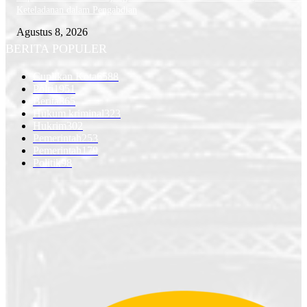
Keteladanan dalam Pengabdian
Agustus 8, 2026
BERITA POPULER
Cuplikan Kota
6588
Polri
1951
Berita
865
Hukum kriminal
323
Hukrim
302
Pemerintah
253
Pemerintah
179
Politik
98