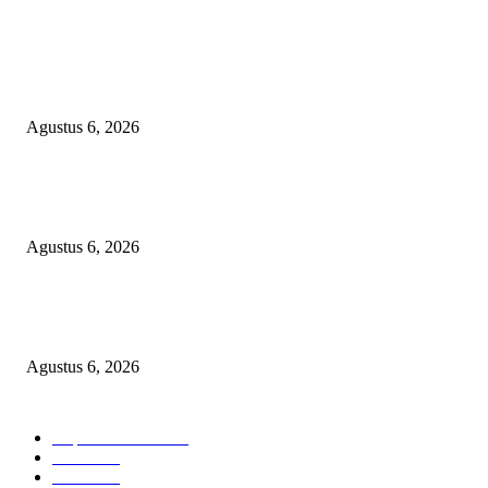
POPULAR POSTS
AKBP Bramastyo Resmi Emban Amanah sebagai Kabag Binkar Ro SDM P
Jateng
Agustus 6, 2026
Alasan Sakit Dipertanyakan, Kuasa Hukum Desak Polres Nganjuk Tahan
Terduga Pelaku Persetubuhan Anak di Rutan
Agustus 6, 2026
Kapolres Bangli Cek Langsung Rutan, Pastikan Hak Tahanan Terpenuhi d
Beri Motivasi untuk Berubah
Agustus 6, 2026
BERITA POPULER
Cuplikan Kota
6579
Polri
1948
Berita
864