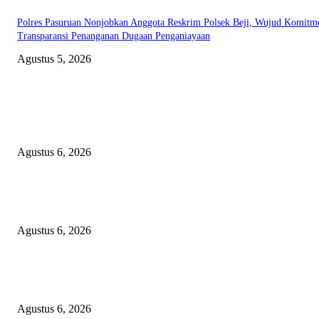
Polres Pasuruan Nonjobkan Anggota Reskrim Polsek Beji, Wujud Komitm
Transparansi Penanganan Dugaan Penganiayaan
Agustus 5, 2026
EDITOR PICKS
AKBP Bramastyo Resmi Emban Amanah sebagai Kabag Binkar Ro SDM P
Jateng
Agustus 6, 2026
Alasan Sakit Dipertanyakan, Kuasa Hukum Desak Polres Nganjuk Tahan
Terduga Pelaku Persetubuhan Anak di Rutan
Agustus 6, 2026
Kapolres Bangli Cek Langsung Rutan, Pastikan Hak Tahanan Terpenuhi d
Beri Motivasi untuk Berubah
Agustus 6, 2026