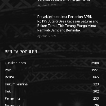
Agustus 9, 2026
Proyek Infrastruktur Pertanian APBN
Rp195 Juta di Desa Kapasan Baturasang
Belum Temui Titik Terang, Warga Minta
Pemkab Sampang Bertindak
Agustus 8, 2026
BERITA POPULER
Cuplikan Kota
6588
Polri
1951
Berita
865
Hukum kriminal
323
Hukrim
302
Pemerintah
253
Pemerintah
179