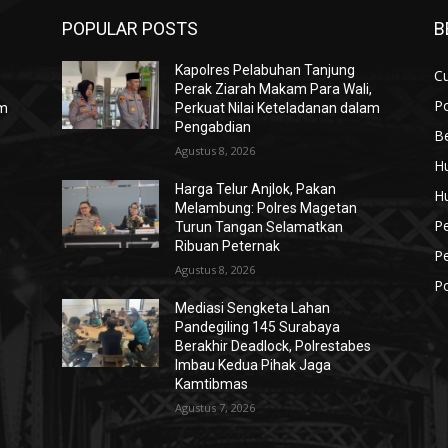
POPULAR POSTS
B
Kapolres Pelabuhan Tanjung
Cu
,
Perak Ziarah Makam Para Wali,
Po
am
Perkuat Nilai Keteladanan dalam
Pengabdian
Be
Agustus 8, 2026
H
Harga Telur Anjlok, Pakan
H
Melambung: Polres Magetan
P
Turun Tangan Selamatkan
Ribuan Peternak
P
Agustus 8, 2026
Po
Mediasi Sengketa Lahan
Pandegiling 145 Surabaya
Berakhir Deadlock, Polrestabes
Imbau Kedua Pihak Jaga
Kamtibmas
Agustus 7, 2026