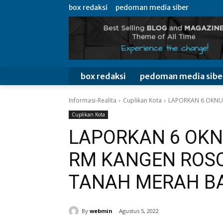
box redaksi
pedoman media siber
box redaksi
pedoman media sibe
Informasi-Realita
Cuplikan Kota
LAPORKAN 6 OKNUM
Cuplikan Kota
LAPORKAN 6 OK
RM KANGEN ROSO
TANAH MERAH B
By
webmin
Agustus 5, 2022