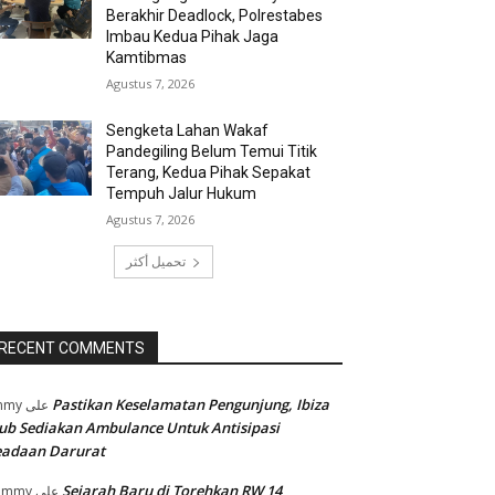
Berakhir Deadlock, Polrestabes
Imbau Kedua Pihak Jaga
Kamtibmas
Agustus 7, 2026
Sengketa Lahan Wakaf
Pandegiling Belum Temui Titik
Terang, Kedua Pihak Sepakat
Tempuh Jalur Hukum
Agustus 7, 2026
تحميل أكثر
RECENT COMMENTS
Pastikan Keselamatan Pengunjung, Ibiza
mmy
على
ub Sediakan Ambulance Untuk Antisipasi
eadaan Darurat
Sejarah Baru di Torehkan RW 14
ommy
على