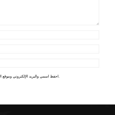
اسم:*
البريد
روني
الموقع:
احفظ اسمي والبريد الإلكتروني وموقع الويب في هذا المتصفح للمرة الأولى التي أعلق فيها.