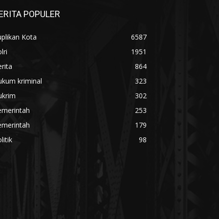
ERITA POPULER
plikan Kota
6587
lri
1951
rita
864
ukum kriminal
323
ukrim
302
emerintah
253
emerintah
179
litik
98