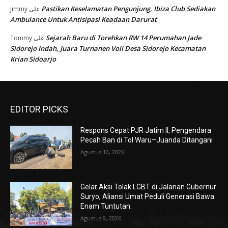
Pastikan Keselamatan Pengunjung, Ibiza Club Sediakan
Jimmy
على
Ambulance Untuk Antisipasi Keadaan Darurat
Sejarah Baru di Torehkan RW 14 Perumahan Jade
Tommy
على
Sidorejo Indah, Juara Turnanen Voli Desa Sidorejo Kecamatan
Krian Sidoarjo
EDITOR PICKS
Respons Cepat PJR Jatim II, Pengendara
Pecah Ban di Tol Waru–Juanda Ditangani
Agustus 10, 2026
Gelar Aksi Tolak LGBT di Jalanan Gubernur
Suryo, Aliansi Umat Peduli Generasi Bawa
Enam Tuntutan.
Agustus 9, 2026