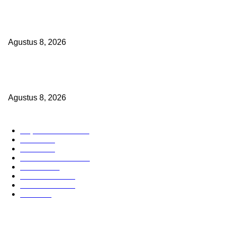
Kapolres Pelabuhan Tanjung Perak Ziarah Makam Para Wali, Perkuat
Keteladanan dalam Pengabdian
Agustus 8, 2026
Harga Telur Anjlok, Pakan Melambung: Polres Magetan Turun Tang
Selamatkan Ribuan Peternak
Agustus 8, 2026
BERITA POPULER
Cuplikan Kota
6588
Polri
1951
Berita
864
Hukum kriminal
323
Hukrim
302
Pemerintah
253
Pemerintah
179
Politik
98