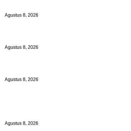
Bertindak
Agustus 8, 2026
Kapolres Pelabuhan Tanjung Perak Ziarah Makam Para Wali, Perkuat
Keteladanan dalam Pengabdian
Agustus 8, 2026
Harga Telur Anjlok, Pakan Melambung: Polres Magetan Turun Tang
Selamatkan Ribuan Peternak
Agustus 8, 2026
POPULAR POSTS
Proyek Infrastruktur Pertanian APBN Rp195 Juta di Desa Kapasan
Baturasang Belum Temui Titik Terang, Warga Minta Pemkab Sampa
Bertindak
Agustus 8, 2026