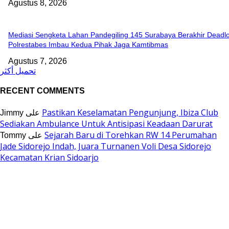
Agustus 8, 2026
Mediasi Sengketa Lahan Pandegiling 145 Surabaya Berakhir Deadlo
Polrestabes Imbau Kedua Pihak Jaga Kamtibmas
Agustus 7, 2026
تحميل أكثر
RECENT COMMENTS
Pastikan Keselamatan Pengunjung, Ibiza Club
Jimmy
على
Sediakan Ambulance Untuk Antisipasi Keadaan Darurat
Sejarah Baru di Torehkan RW 14 Perumahan
Tommy
على
Jade Sidorejo Indah, Juara Turnanen Voli Desa Sidorejo
Kecamatan Krian Sidoarjo
EDITOR PICKS
Proyek Infrastruktur Pertanian APBN Rp195 Juta di Desa Kapasan
Baturasang Belum Temui Titik Terang, Warga Minta Pemkab Sampa