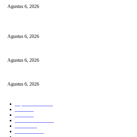
Agustus 6, 2026
POPULAR POSTS
Dramatis! Persebaya Juara Piala Presiden 2026 Usai Tundukkan Persib Le
Agustus 6, 2026
Selapanan 40 Hari Ananda Zaviera Mahera Azzahra Putri Berlangsung K
Agustus 6, 2026
Pimpinan Redaksi Delikjatim.com Kawal Laporan Dugaan Penyalahgunaan 
Agustus 6, 2026
BERITA POPULER
Cuplikan Kota
6581
Polri
1948
Berita
864
Hukum kriminal
323
Hukrim
302
Pemerintah
253
Pemerintah
179