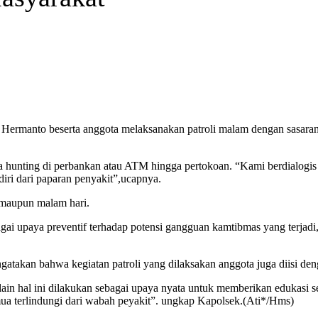
tu Hermanto beserta anggota melaksanakan patroli malam dengan sasaran
 hunting di perbankan atau ATM hingga pertokoan. “Kami berdialogis
iri dari paparan penyakit”,ucapnya.
g maupun malam hari.
i upaya preventif terhadap potensi gangguan kamtibmas yang terjadi,
takan bahwa kegiatan patroli yang dilaksakan anggota juga diisi den
ain hal ini dilakukan sebagai upaya nyata untuk memberikan edukasi se
emua terlindungi dari wabah peyakit”. ungkap Kapolsek.(Ati*/Hms)