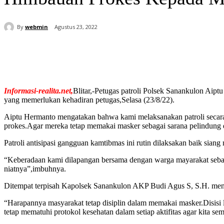
By
webmin
Agustus 23, 2022
شارك
Informasi-realita.net,
Blitar,-Petugas patroli Polsek Sanankulon Aip
yang memerlukan kehadiran petugas,Selasa (23/8/22).
Aiptu Hermanto mengatakan bahwa kami melaksanakan patroli secara
prokes.Agar mereka tetap memakai masker sebagai sarana pelindung d
Patroli antisipasi gangguan kamtibmas ini rutin dilaksakan baik sian
“Keberadaan kami dilapangan bersama dengan warga mayarakat sebaga
niatnya”,imbuhnya.
Ditempat terpisah Kapolsek Sanankulon AKP Budi Agus S, S.H. menga
“Harapannya masyarakat tetap disiplin dalam memakai masker.Disisi l
tetap mematuhi protokol kesehatan dalam setiap aktifitas agar kita s