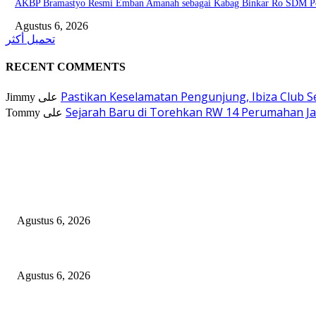
AKBP Bramastyo Resmi Emban Amanah sebagai Kabag Binkar Ro SDM Po
Agustus 6, 2026
تحميل أكثر
RECENT COMMENTS
Pastikan Keselamatan Pengunjung, Ibiza Club 
Jimmy
على
Sejarah Baru di Torehkan RW 14 Perumahan Jad
Tommy
على
EDITOR PICKS
Dramatis! Persebaya Juara Piala Presiden 2026 Usai Tundukkan Persib Le
Agustus 6, 2026
Selapanan 40 Hari Ananda Zaviera Mahera Azzahra Putri Berlangsung K
Agustus 6, 2026
Pimpinan Redaksi Delikjatim.com Kawal Laporan Dugaan Penyalahgunaan 