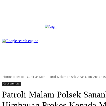
box redaksi
pedoman media siber
more
box redaksi
pedoman media siber
Informasi-Realita
Cuplikan Kota
Patroli Malam Polsek Sanankulon, Antisip
Cuplikan Kota
Patroli Malam Polsek Sanan
Himbauan Prokes Kepada M