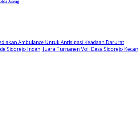
lda Jateng
Sediakan Ambulance Untuk Antisipasi Keadaan Darurat
e Sidorejo Indah, Juara Turnanen Voli Desa Sidorejo Kecam
wat Adu Penalti
hidmat dan Penuh Kebersamaan
Data Pribadi Jurnalisnya