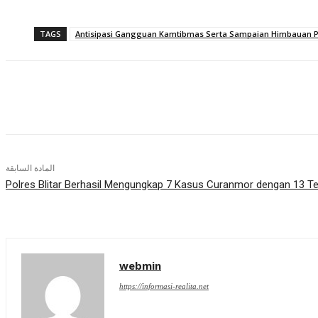
TAGS
Antisipasi Gangguan Kamtibmas Serta Sampaian Himbauan P
شارك
المادة السابقة
Polres Blitar Berhasil Mengungkap 7 Kasus Curanmor dengan 13 T
webmin
https://informasi-realita.net