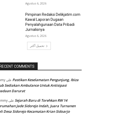
Agustus 6, 2026
Pimpinan Redaksi Delikjatim.com
Kawal Laporan Dugaan
Penyalahgunaan Data Pribadi
Jurnalisnya
Agustus 6, 2026
تحميل أكثر
RECENT COMMENTS
Pastikan Keselamatan Pengunjung, Ibiza
mmy
على
ub Sediakan Ambulance Untuk Antisipasi
eadaan Darurat
Sejarah Baru di Torehkan RW 14
ommy
على
rumahan Jade Sidorejo Indah, Juara Turnanen
li Desa Sidorejo Kecamatan Krian Sidoarjo