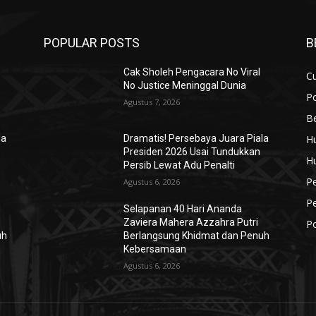
POPULAR POSTS
B
Cak Sholeh Pengacara No Viral
Cu
No Justice Meninggal Dunia
Po
Agustus 7, 2026
Be
H
la
Dramatis! Persebaya Juara Piala
Presiden 2026 Usai Tundukkan
H
Persib Lewat Adu Penalti
P
Agustus 6, 2026
P
Selapanan 40 Hari Ananda
Zaviera Mahera Azzahra Putri
Po
uh
Berlangsung Khidmat dan Penuh
Kebersamaan
Agustus 6, 2026