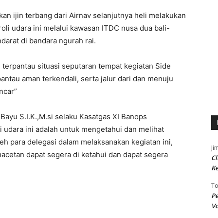
n ijin terbang dari Airnav selanjutnya heli melakukan
oli udara ini melalui kawasan ITDC nusa dua bali-
arat di bandara ngurah rai.
i terpantau situasi seputaran tempat kegiatan Side
antau aman terkendali, serta jalur dari dan menuju
ncar”
ayu S.I.K.,M.si selaku Kasatgas XI Banops
 udara ini adalah untuk mengetahui dan melihat
 oleh para delegasi dalam melaksanakan kegiatan ini,
Ji
macetan dapat segera di ketahui dan dapat segera
Cl
K
T
Pe
Vo