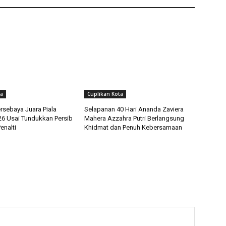
ta
Cuplikan Kota
rsebaya Juara Piala
Selapanan 40 Hari Ananda Zaviera
26 Usai Tundukkan Persib
Mahera Azzahra Putri Berlangsung
enalti
Khidmat dan Penuh Kebersamaan