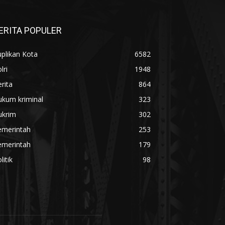
ERITA POPULER
plikan Kota
6582
lri
1948
rita
864
ukum kriminal
323
ukrim
302
emerintah
253
emerintah
179
litik
98