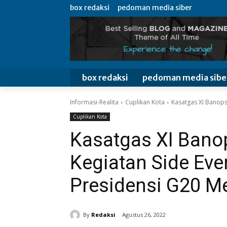
box redaksi
pedoman media siber
box redaksi
pedoman media sibe
Informasi-Realita
Cuplikan Kota
Kasatgas XI Banops
Cuplikan Kota
Kasatgas XI Ban
Kegiatan Side Eve
Presidensi G20 Me
By
Redaksi
Agustus 26, 2022