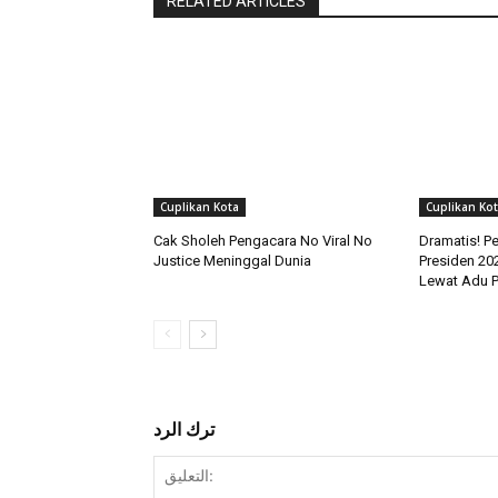
RELATED ARTICLES
Cuplikan Kota
Cuplikan Ko
Cak Sholeh Pengacara No Viral No
Dramatis! Pe
Justice Meninggal Dunia
Presiden 20
Lewat Adu P
ترك الرد