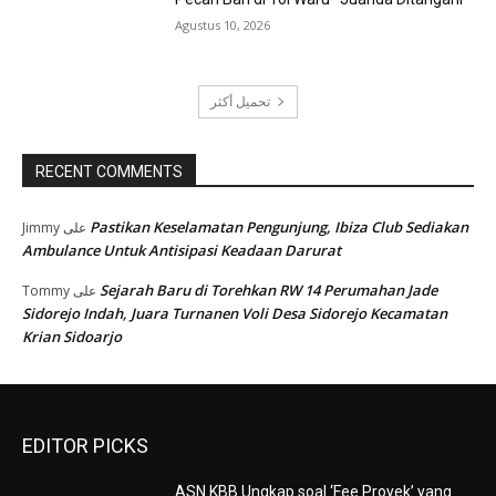
Agustus 10, 2026
تحميل أكثر
RECENT COMMENTS
Pastikan Keselamatan Pengunjung, Ibiza Club Sediakan
Jimmy
على
Ambulance Untuk Antisipasi Keadaan Darurat
Sejarah Baru di Torehkan RW 14 Perumahan Jade
Tommy
على
Sidorejo Indah, Juara Turnanen Voli Desa Sidorejo Kecamatan
Krian Sidoarjo
EDITOR PICKS
ASN KBB Ungkap soal ‘Fee Proyek’ yang