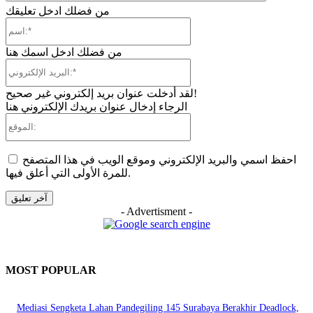
من فضلك ادخل تعليقك
اسم:*
من فضلك ادخل اسمك هنا
البريد
الإلكتروني:*
لقد أدخلت عنوان بريد إلكتروني غير صحيح!
الرجاء إدخال عنوان بريدك الإلكتروني هنا
الموقع:
احفظ اسمي والبريد الإلكتروني وموقع الويب في هذا المتصفح
للمرة الأولى التي أعلق فيها.
- Advertisment -
MOST POPULAR
Mediasi Sengketa Lahan Pandegiling 145 Surabaya Berakhir Deadlock,