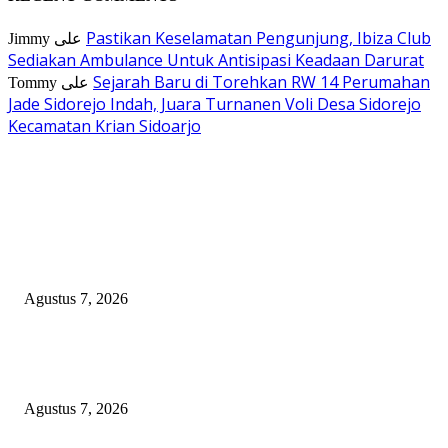
Pastikan Keselamatan Pengunjung, Ibiza Club
Jimmy
على
Sediakan Ambulance Untuk Antisipasi Keadaan Darurat
Sejarah Baru di Torehkan RW 14 Perumahan
Tommy
على
Jade Sidorejo Indah, Juara Turnanen Voli Desa Sidorejo
Kecamatan Krian Sidoarjo
EDITOR PICKS
Mediasi Sengketa Lahan Pandegiling 145 Surabaya Berakhir Deadlock,
Polrestabes Imbau Kedua Pihak Jaga Kamtibmas
Agustus 7, 2026
Sengketa Lahan Wakaf Pandegiling Belum Temui Titik Terang, Kedua Pi
Sepakat Tempuh Jalur Hukum
Agustus 7, 2026