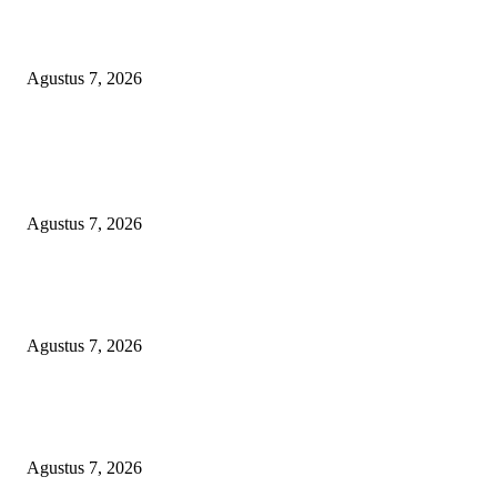
Peredaran Tramadol Ilegal di Tanah Abang Jadi Sorotan, Pemkot dan Polis
Siapkan Patroli hingga CCTV
Agustus 7, 2026
POPULAR POSTS
Mediasi Sengketa Lahan Pandegiling 145 Surabaya Berakhir Deadlock,
Polrestabes Imbau Kedua Pihak Jaga Kamtibmas
Agustus 7, 2026
Sengketa Lahan Wakaf Pandegiling Belum Temui Titik Terang, Kedua Pi
Sepakat Tempuh Jalur Hukum
Agustus 7, 2026
Peredaran Tramadol Ilegal di Tanah Abang Jadi Sorotan, Pemkot dan Polis
Siapkan Patroli hingga CCTV
Agustus 7, 2026
BERITA POPULER