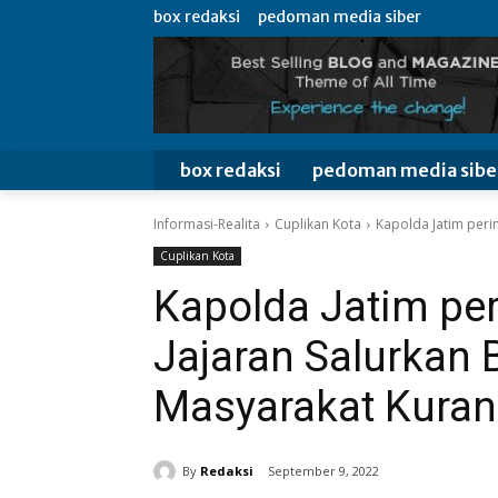
box redaksi
pedoman media siber
box redaksi
pedoman media sibe
Informasi-Realita
Cuplikan Kota
Kapolda Jatim peri
Cuplikan Kota
Kapolda Jatim pe
Jajaran Salurkan 
Masyarakat Kura
By
Redaksi
September 9, 2022