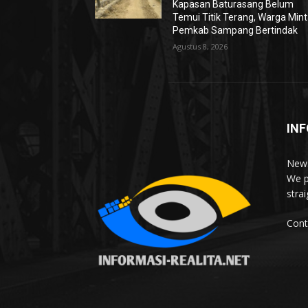
Kapasan Baturasang Belum
Temui Titik Terang, Warga Min
Pemkab Sampang Bertindak
Agustus 8, 2026
INF
News
We p
stra
Cont