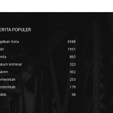
ERITA POPULER
plikan Kota
6588
lri
1951
rita
865
ukum kriminal
323
ukrim
302
emerintah
253
emerintah
179
litik
98