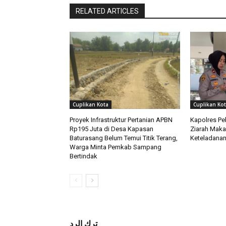
RELATED ARTICLES
Cuplikan Kota
Cuplikan Ko
Proyek Infrastruktur Pertanian APBN
Kapolres Pe
Rp195 Juta di Desa Kapasan
Ziarah Makam
Baturasang Belum Temui Titik Terang,
Keteladana
Warga Minta Pemkab Sampang
Bertindak
ترك الرد