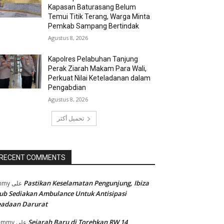
Kapasan Baturasang Belum
Temui Titik Terang, Warga Minta
Pemkab Sampang Bertindak
Agustus 8, 2026
Kapolres Pelabuhan Tanjung
Perak Ziarah Makam Para Wali,
Perkuat Nilai Keteladanan dalam
Pengabdian
Agustus 8, 2026
تحميل أكثر
RECENT COMMENTS
Pastikan Keselamatan Pengunjung, Ibiza
mmy
على
ub Sediakan Ambulance Untuk Antisipasi
eadaan Darurat
Sejarah Baru di Torehkan RW 14
ommy
على