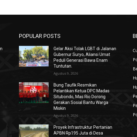
POPULAR POSTS
B
an
Gelar Aksi Tolak LGBT di Jalanan
Cu
Gubernur Suryo, Aliansi Umat
Po
Peduli Generasi Bawa Enam
Tuntutan.
Be
Agustus 9, 2026
H
Bung Taufik Resmikan
H
Pelantikan Ketua DPC Madas
P
Situbondo, Mas Rio Dorong
Gerakan Sosial Bantu Warga
P
Miskin
Po
Agustus 9, 2026
Proyek Infrastruktur Pertanian
APBN Rp195 Juta di Desa