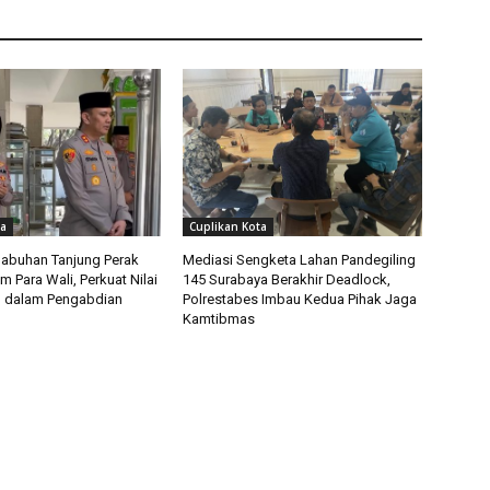
ta
Cuplikan Kota
labuhan Tanjung Perak
Mediasi Sengketa Lahan Pandegiling
 Para Wali, Perkuat Nilai
145 Surabaya Berakhir Deadlock,
n dalam Pengabdian
Polrestabes Imbau Kedua Pihak Jaga
Kamtibmas