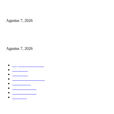
Peredaran Tramadol Ilegal di Tanah Abang Jadi Sorotan, Pemkot dan Polis
Siapkan Patroli hingga CCTV
Agustus 7, 2026
Polres Metro Jakarta Pusat Gagalkan Peredaran 132 Kg Ganja Asal Aceh, 
Tersangka Diciduk
Agustus 7, 2026
BERITA POPULER
Cuplikan Kota
6585
Polri
1949
Berita
864
Hukum kriminal
323
Hukrim
302
Pemerintah
253
Pemerintah
179
Politik
98