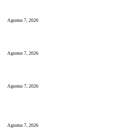
Sengketa Lahan Wakaf Pandegiling Belum Temui Titik Terang, Kedua Pi
Sepakat Tempuh Jalur Hukum
Agustus 7, 2026
Peredaran Tramadol Ilegal di Tanah Abang Jadi Sorotan, Pemkot dan Polis
Siapkan Patroli hingga CCTV
Agustus 7, 2026
Polres Metro Jakarta Pusat Gagalkan Peredaran 132 Kg Ganja Asal Aceh, 
Tersangka Diciduk
Agustus 7, 2026
POPULAR POSTS
Sengketa Lahan Wakaf Pandegiling Belum Temui Titik Terang, Kedua Pi
Sepakat Tempuh Jalur Hukum
Agustus 7, 2026