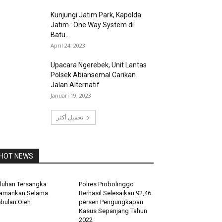
Kunjungi Jatim Park, Kapolda
Jatim : One Way System di
Batu...
April 24, 2023
Upacara Ngerebek, Unit Lantas
Polsek Abiansemal Carikan
Jalan Alternatif
Januari 19, 2023
تحميل أكثر
HOT NEWS
luhan Tersangka
Polres Probolinggo
amankan Selama
Berhasil Selesaikan 92,46
bulan Oleh
persen Pengungkapan
Kasus Sepanjang Tahun
2022