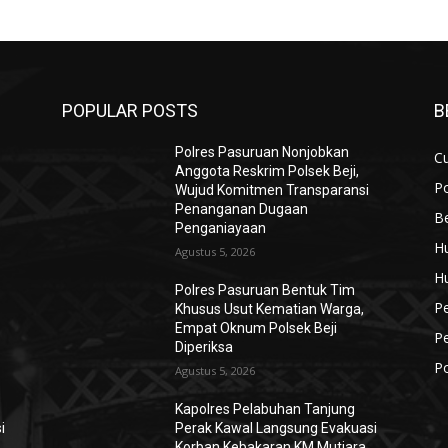
POPULAR POSTS
B
Polres Pasuruan Nonjobkan
Cu
Anggota Reskrim Polsek Beji,
Po
Wujud Komitmen Transparansi
Penanganan Dugaan
Be
Penganiayaan
H
Agustus 5, 2026
H
Polres Pasuruan Bentuk Tim
P
Khusus Usut Kematian Warga,
Empat Oknum Polsek Beji
P
Diperiksa
Po
Agustus 5, 2026
Kapolres Pelabuhan Tanjung
i
Perak Kawal Langsung Evakuasi
Korban Kebakaran KM Mutiara