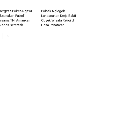
nergitas Polres Ngawi
Polsek Nglegok
ksanakan Patroli
Laksanakan Kerja Bakti
rsama TNI Amankan
Obyek Wisata Religi di
lkades Serentak
Desa Penataran