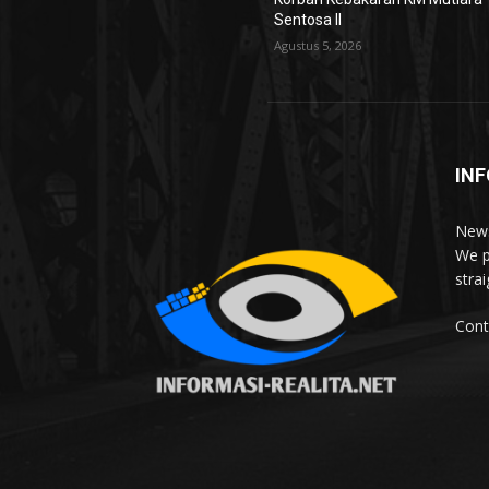
Sentosa II
Agustus 5, 2026
INF
News
We p
stra
Cont