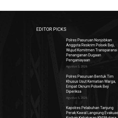
EDITOR PICKS
Polres Pasuruan Nonjobkan
Anggota Reskrim Polsek Beji,
Wujud Komitmen Transparansi
Penanganan Dugaan
Penganiayaan
Agustus 5, 2026
Polres Pasuruan Bentuk Tim
Khusus Usut Kematian Warga,
Empat Oknum Polsek Beji
Diperiksa
Agustus 5, 2026
Kapolres Pelabuhan Tanjung
Perak Kawal Langsung Evakuas
Korban Kebakaran KM Mutiara