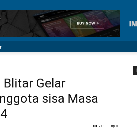
r
Blitar Gelar
nggota sisa Masa
24
216
0