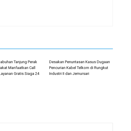
labuhan Tanjung Perak
Desakan Penuntasan Kasus Dugaan
akat Manfaatkan Call
Pencurian Kabel Telkom di Rungkut
Layanan Gratis Siaga 24
Industri II dan Jemursari