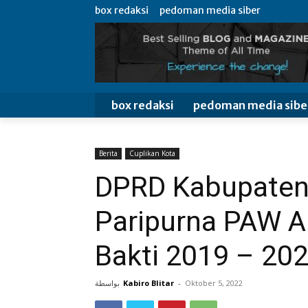
box redaksi
pedoman media siber
box redaksi
pedoman media sibe
Berita
Cuplikan Kota
DPRD Kabupaten 
Paripurna PAW A
Bakti 2019 – 20
بواسطة
Kabiro Blitar
-
Oktober 5, 2022