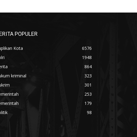
ERITA POPULER
plikan Kota
6576
lri
1948
rita
864
ukum kriminal
323
ukrim
301
emerintah
253
emerintah
179
litik
98