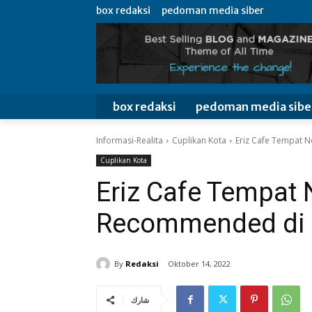
box redaksi
pedoman media siber
box redaksi
pedoman media sibe
Informasi-Realita
Cuplikan Kota
Eriz Cafe Tempat 
Cuplikan Kota
Eriz Cafe Tempat 
Recommended di 
By
Redaksi
Oktober 14, 2022
شارك