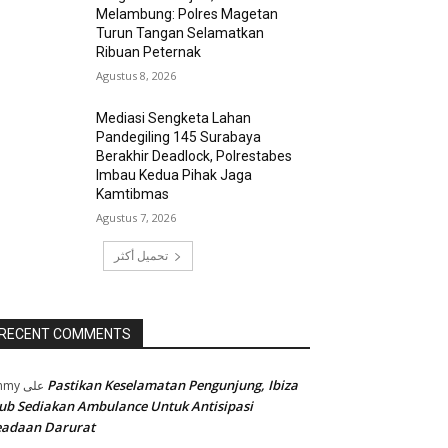
Melambung: Polres Magetan
Turun Tangan Selamatkan
Ribuan Peternak
Agustus 8, 2026
Mediasi Sengketa Lahan
Pandegiling 145 Surabaya
Berakhir Deadlock, Polrestabes
Imbau Kedua Pihak Jaga
Kamtibmas
Agustus 7, 2026
تحميل أكثر
RECENT COMMENTS
Pastikan Keselamatan Pengunjung, Ibiza
mmy
على
ub Sediakan Ambulance Untuk Antisipasi
eadaan Darurat