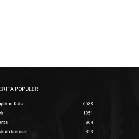
الإلكت:*
ERITA POPULER
plikan Kota
6588
lri
1951
rita
864
ukum kriminal
323