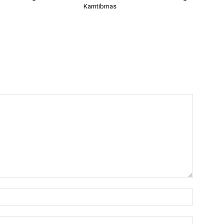
Kamtibmas
اسم:*
البريد