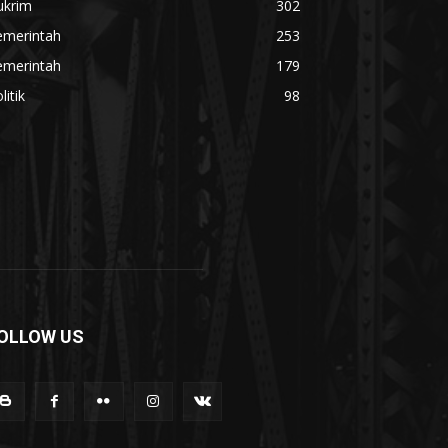
ukrim
302
emerintah
253
emerintah
179
litik
98
OLLOW US