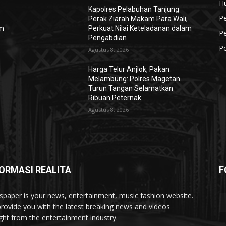
H
Kapolres Pelabuhan Tanjung
P
,
Perak Ziarah Makam Para Wali,
am
Perkuat Nilai Keteladanan dalam
P
Pengabdian
Po
Agustus 8, 2026
Harga Telur Anjlok, Pakan
Melambung: Polres Magetan
Turun Tangan Selamatkan
Ribuan Peternak
Agustus 8, 2026
ORMASI REALITA
F
paper is your news, entertainment, music fashion website.
rovide you with the latest breaking news and videos
ight from the entertainment industry.