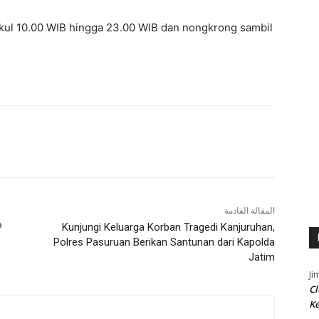
pukul 10.00 WIB hingga 23.00 WIB dan nongkrong sambil
المقالة القادمة
P
Kunjungi Keluarga Korban Tragedi Kanjuruhan,
Polres Pasuruan Berikan Santunan dari Kapolda
Jatim
Ji
Cl
K