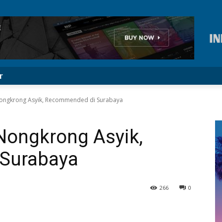
r
Nongkrong Asyik, Recommended di Surabaya
Nongkrong Asyik,
Surabaya
266
0