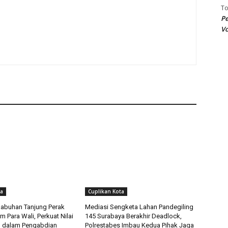
T
Pe
Vo
ta
Cuplikan Kota
labuhan Tanjung Perak
Mediasi Sengketa Lahan Pandegiling
 Para Wali, Perkuat Nilai
145 Surabaya Berakhir Deadlock,
n dalam Pengabdian
Polrestabes Imbau Kedua Pihak Jaga