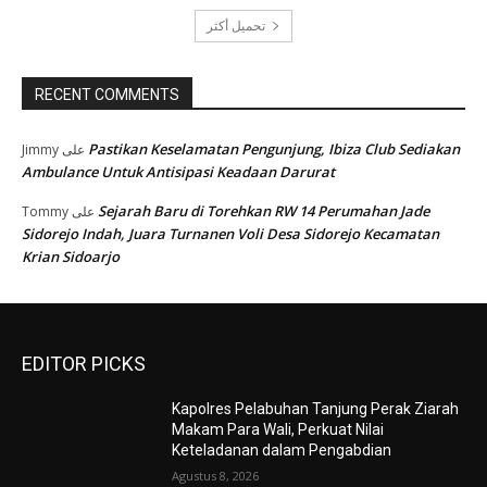
تحميل أكثر
RECENT COMMENTS
Pastikan Keselamatan Pengunjung, Ibiza Club Sediakan
Jimmy
على
Ambulance Untuk Antisipasi Keadaan Darurat
Sejarah Baru di Torehkan RW 14 Perumahan Jade
Tommy
على
Sidorejo Indah, Juara Turnanen Voli Desa Sidorejo Kecamatan
Krian Sidoarjo
EDITOR PICKS
Kapolres Pelabuhan Tanjung Perak Ziarah
Makam Para Wali, Perkuat Nilai
Keteladanan dalam Pengabdian
Agustus 8, 2026