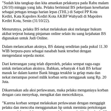
”Sudah kita tangkap dan kita amankan pelakunya pada Rabu malam
(26/10) minggu yang lalu. Pelaku berinisial BS pekerjaan keseharian
sebagai petugas tenaga harian lepas (THL) di Satpol PP Kota
Kediri, Kata Kapolres Kediri Kota AKBP Wahyudi di Mapolres
Kediri Kota, Senin (31/10/22).
Menurutnya, pelaku BS nekat melakukan aksi melangar hukum
akibat terjerat hutang pinjaman online selain itu uang kejahatan BS
digunakan untuk Judi Online.
Dalam melancarkan aksinya, BS datang sendirian pada pukul 11.30
WIB berpura-pura sebagai nasabah bank tersebut dengan
mengendarai sepeda motor.
Dari keterangan yang telah diperoleh, pelaku sempat ragu-ragu
untuk melancarkan aksinya. Bahkan, sebanyak 4 kali BS keluar
masuk ke dalam kantor Bank hingga terakhir ia gelap mata dan
nekat merampas ponsel milik korban serta menggasak uang Rp. 20
Juta.
Dikarenakan ada aksi perlawanan, maka pelaku menganiaya korban
dengan cara menyekap, mengikat dan mencekiknya.
”Karena korban sempat melakukan perlawanan dengan menggigit
pelaku dan mencoba menggunakan hp untuk meminta pertolongan