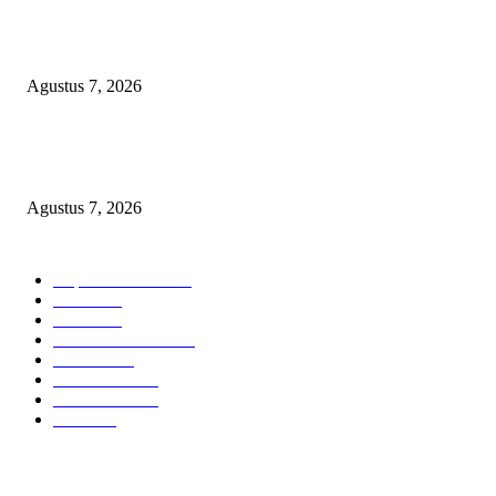
Peredaran Tramadol Ilegal di Tanah Abang Jadi Sorotan, Pemkot dan Polis
Siapkan Patroli hingga CCTV
Agustus 7, 2026
Polres Metro Jakarta Pusat Gagalkan Peredaran 132 Kg Ganja Asal Aceh, 
Tersangka Diciduk
Agustus 7, 2026
BERITA POPULER
Cuplikan Kota
6585
Polri
1949
Berita
864
Hukum kriminal
323
Hukrim
302
Pemerintah
253
Pemerintah
179
Politik
98