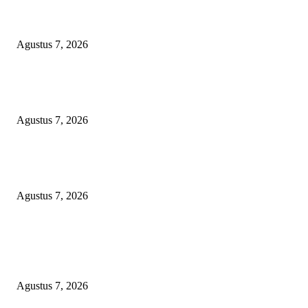
Sengketa Lahan Wakaf Pandegiling Belum Temui Titik Terang, Kedua Pi
Sepakat Tempuh Jalur Hukum
Agustus 7, 2026
Peredaran Tramadol Ilegal di Tanah Abang Jadi Sorotan, Pemkot dan Polis
Siapkan Patroli hingga CCTV
Agustus 7, 2026
Polres Metro Jakarta Pusat Gagalkan Peredaran 132 Kg Ganja Asal Aceh, 
Tersangka Diciduk
Agustus 7, 2026
POPULAR POSTS
Sengketa Lahan Wakaf Pandegiling Belum Temui Titik Terang, Kedua Pi
Sepakat Tempuh Jalur Hukum
Agustus 7, 2026