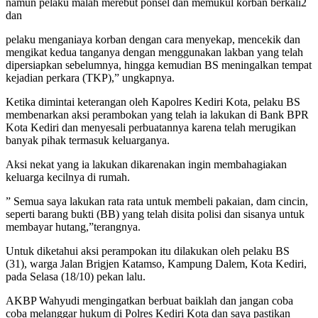
namun pelaku malah merebut ponsel dan memukul korban berkali2
dan
pelaku menganiaya korban dengan cara menyekap, mencekik dan
mengikat kedua tanganya dengan menggunakan lakban yang telah
dipersiapkan sebelumnya, hingga kemudian BS meningalkan tempat
kejadian perkara (TKP),” ungkapnya.
Ketika dimintai keterangan oleh Kapolres Kediri Kota, pelaku BS
membenarkan aksi perambokan yang telah ia lakukan di Bank BPR
Kota Kediri dan menyesali perbuatannya karena telah merugikan
banyak pihak termasuk keluarganya.
Aksi nekat yang ia lakukan dikarenakan ingin membahagiakan
keluarga kecilnya di rumah.
” Semua saya lakukan rata rata untuk membeli pakaian, dam cincin,
seperti barang bukti (BB) yang telah disita polisi dan sisanya untuk
membayar hutang,”terangnya.
Untuk diketahui aksi perampokan itu dilakukan oleh pelaku BS
(31), warga Jalan Brigjen Katamso, Kampung Dalem, Kota Kediri,
pada Selasa (18/10) pekan lalu.
AKBP Wahyudi mengingatkan berbuat baiklah dan jangan coba
coba melanggar hukum di Polres Kediri Kota dan saya pastikan