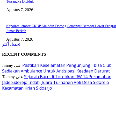
Tersangka Diciduk
Agustus 7, 2026
Kapolres Jember AKBP Alaiddin Dorong Semangat Berbagi Lewat Progr
Jumat Berkah
Agustus 7, 2026
تحميل أكثر
RECENT COMMENTS
Pastikan Keselamatan Pengunjung, Ibiza Club
Jimmy
على
Sediakan Ambulance Untuk Antisipasi Keadaan Darurat
Sejarah Baru di Torehkan RW 14 Perumahan
Tommy
على
Jade Sidorejo Indah, Juara Turnanen Voli Desa Sidorejo
Kecamatan Krian Sidoarjo
EDITOR PICKS