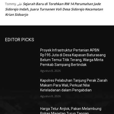
Sejarah Baru di Torehkan RW 14 Perumahan Jade
Tommy
على
Sidorejo Indah, Juara Turnanen Voli Desa Sidorejo Kecamatan
Krian Sidoarjo
EDITOR PICKS
Proyek Infrastruktur Pertanian APBN
Rp195 Juta di Desa Kapasan Baturasang
Belum Temui Titik Terang, Warga Minta
Pemkab Sampang Bertindak
Agustus 8, 2026
Kapolres Pelabuhan Tanjung Perak Ziarah
Makam Para Wali, Perkuat Nilai
Keteladanan dalam Pengabdian
Agustus 8, 2026
Harga Telur Anjlok, Pakan Melambung:
Polres Magetan Turun Tangan