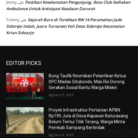
Pastikan Keselamatan Pengunjung, Ibiza Club Sediakan
Jimmy
على
Ambulance Untuk Antisipasi Keadaan Darurat
Sejarah Baru di Torehkan RW 14 Perumahan Jade
Tommy
على
Sidorejo Indah, Juara Turnanen Voli Desa Sidorejo Kecamatan
Krian Sidoarjo
EDITOR PICKS
Bung Taufik Resmikan Pelantikan Ketua
DPC Madas Situbondo, Mas Rio Dorong
Gerakan Sosial Bantu Warga Miskin
Agustus 9, 2026
Proyek Infrastruktur Pertanian APBN
Rp195 Juta di Desa Kapasan Baturasang
Belum Temui Titik Terang, Warga Minta
Pemkab Sampang Bertindak
Agustus 8, 2026