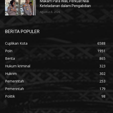
Makam Para Wali, Perkuat Nilai
Keteladanan dalam Pengabdian
Agustus 8, 2026
BERITA POPULER
Cuplikan Kota
6588
Polri
1951
Berita
865
Hukum kriminal
323
Hukrim
302
Pemerintah
253
Pemerintah
179
Politik
98