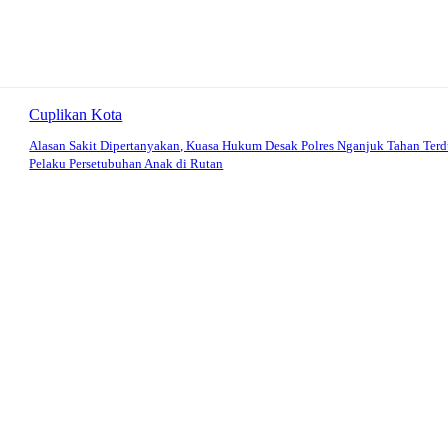
Cuplikan Kota
Alasan Sakit Dipertanyakan, Kuasa Hukum Desak Polres Nganjuk Tahan Ter
Pelaku Persetubuhan Anak di Rutan