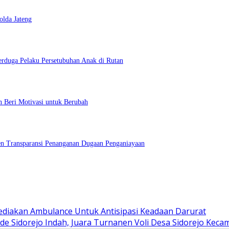
lda Jateng
rduga Pelaku Persetubuhan Anak di Rutan
n Beri Motivasi untuk Berubah
en Transparansi Penanganan Dugaan Penganiayaan
Sediakan Ambulance Untuk Antisipasi Keadaan Darurat
e Sidorejo Indah, Juara Turnanen Voli Desa Sidorejo Kecam