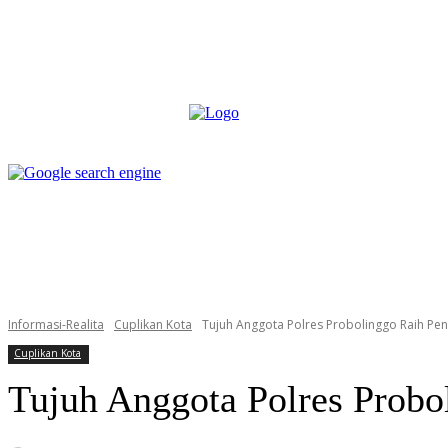
box redaksi
pedoman media siber
more
box redaksi
pedoman media siber
Informasi-Realita
Cuplikan Kota
Tujuh Anggota Polres Probolinggo Raih Pe
Cuplikan Kota
Tujuh Anggota Polres Probo