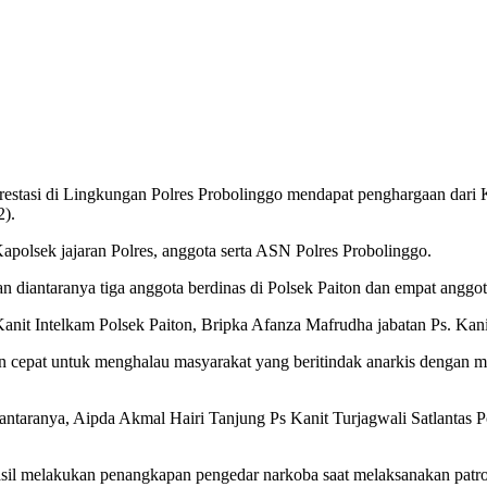
prestasi di Lingkungan Polres Probolinggo mendapat penghargaan dar
2).
Kapolsek jajaran Polres, anggota serta ASN Polres Probolinggo.
diantaranya tiga anggota berdinas di Polsek Paiton dan empat anggota 
Kanit Intelkam Polsek Paiton, Bripka Afanza Mafrudha jabatan Ps. Ka
 cepat untuk menghalau masyarakat yang beritindak anarkis dengan me
ntaranya, Aipda Akmal Hairi Tanjung Ps Kanit Turjagwali Satlantas P
asil melakukan penangkapan pengedar narkoba saat melaksanakan patro