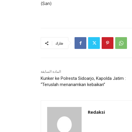
(San)
شارك
المادة السابقة
Kunker ke Polresta Sidoarjo, Kapolda Jatim :
“Teruslah menanamkan kebaikan”
Redaksi