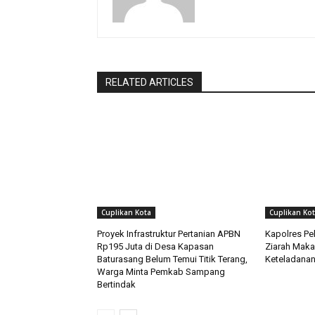
RELATED ARTICLES
Cuplikan Kota
Cuplikan Ko
Proyek Infrastruktur Pertanian APBN
Kapolres Pe
Rp195 Juta di Desa Kapasan
Ziarah Makam
Baturasang Belum Temui Titik Terang,
Keteladana
Warga Minta Pemkab Sampang
Bertindak