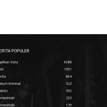
ERITA POPULER
plikan Kota
6588
lri
1951
rita
864
ukum kriminal
323
ukrim
302
emerintah
253
emerintah
179