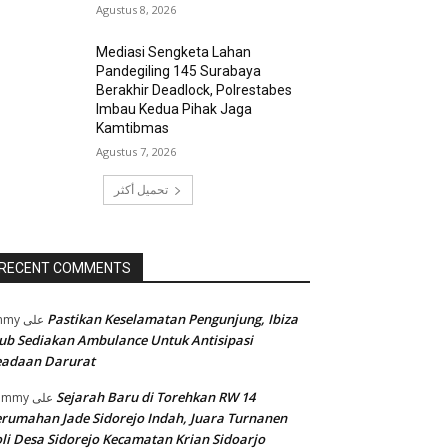
Agustus 8, 2026
Mediasi Sengketa Lahan
Pandegiling 145 Surabaya
Berakhir Deadlock, Polrestabes
Imbau Kedua Pihak Jaga
Kamtibmas
Agustus 7, 2026
تحميل أكثر
RECENT COMMENTS
Pastikan Keselamatan Pengunjung, Ibiza
mmy
على
ub Sediakan Ambulance Untuk Antisipasi
eadaan Darurat
Sejarah Baru di Torehkan RW 14
ommy
على
rumahan Jade Sidorejo Indah, Juara Turnanen
li Desa Sidorejo Kecamatan Krian Sidoarjo