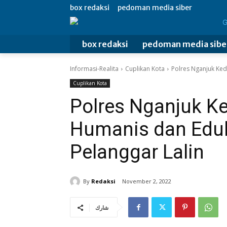
box redaksi
pedoman media siber
box redaksi
pedoman media sibe
Informasi-Realita
Cuplikan Kota
Polres Nganjuk Ked
Cuplikan Kota
Polres Nganjuk K
Humanis dan Eduk
Pelanggar Lalin
By
Redaksi
November 2, 2022
شارك