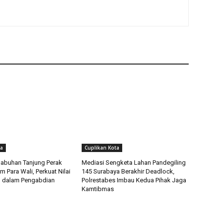
ta
Cuplikan Kota
labuhan Tanjung Perak
Mediasi Sengketa Lahan Pandegiling
 Para Wali, Perkuat Nilai
145 Surabaya Berakhir Deadlock,
n dalam Pengabdian
Polrestabes Imbau Kedua Pihak Jaga
Kamtibmas