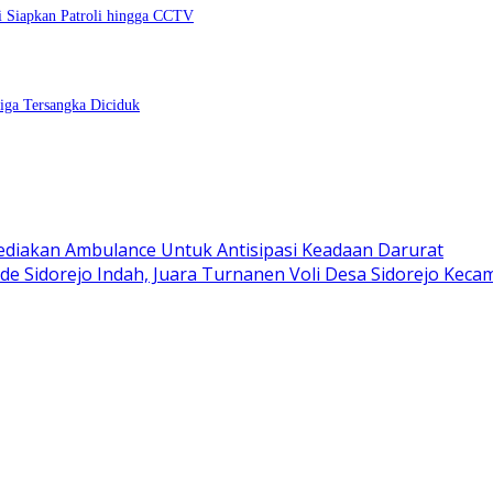
si Siapkan Patroli hingga CCTV
Tiga Tersangka Diciduk
Sediakan Ambulance Untuk Antisipasi Keadaan Darurat
e Sidorejo Indah, Juara Turnanen Voli Desa Sidorejo Kecam
olrestabes Imbau Kedua Pihak Jaga Kamtibmas