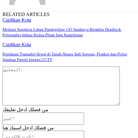
RELATED ARTICLES
Cuplikan Kota
Mediasi Sengketa Lahan Pandegiling 145 Surabaya Berakhir Deadlock,
Polrestabes Imbau Kedua Pihak Jaga Kamtibmas
Cuplikan Kota
Peredaran Tramadol Ilegal di Tanah Abang Jadi Sorotan, Pemkot dan Polisi
Siapkan Patroli hingga CCTV
التعليق:
من فضلك ادخل تعليقك
اسم:*
من فضلك ادخل اسمك هنا
البريد