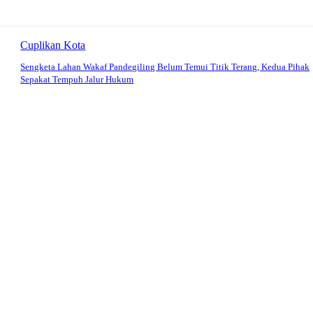
Cuplikan Kota
Sengketa Lahan Wakaf Pandegiling Belum Temui Titik Terang, Kedua Pihak
Sepakat Tempuh Jalur Hukum