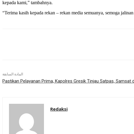
kepada kami,” tambahnya.
“Terima kasih kepada rekan – rekan media semuanya, semoga jalinan 
شارك
المادة السابقة
Pastikan Pelayanan Prima, Kapolres Gresik Tinjau Satpas, Samsat
Redaksi