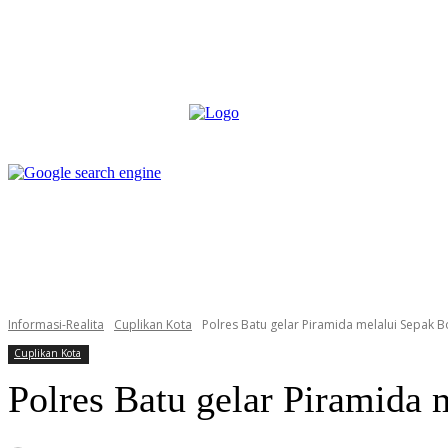
box redaksi
pedoman media siber
more
box redaksi
pedoman media siber
Informasi-Realita
Cuplikan Kota
Polres Batu gelar Piramida melalui Sepak B
Cuplikan Kota
Polres Batu gelar Piramida 