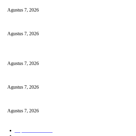
Sengketa Lahan Wakaf Pandegiling Belum Temui Titik Terang, Kedua Pi
Agustus 7, 2026
Peredaran Tramadol Ilegal di Tanah Abang Jadi Sorotan, Pemkot dan Poli
Agustus 7, 2026
POPULAR POSTS
Mediasi Sengketa Lahan Pandegiling 145 Surabaya Berakhir Deadlock, P
Agustus 7, 2026
Sengketa Lahan Wakaf Pandegiling Belum Temui Titik Terang, Kedua Pi
Agustus 7, 2026
Peredaran Tramadol Ilegal di Tanah Abang Jadi Sorotan, Pemkot dan Poli
Agustus 7, 2026
BERITA POPULER
Cuplikan Kota
6586
Polri
1950