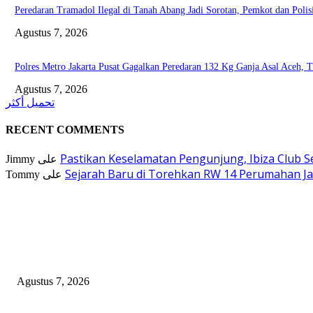
Peredaran Tramadol Ilegal di Tanah Abang Jadi Sorotan, Pemkot dan Poli
Agustus 7, 2026
Polres Metro Jakarta Pusat Gagalkan Peredaran 132 Kg Ganja Asal Aceh, 
Agustus 7, 2026
تحميل أكثر
RECENT COMMENTS
Pastikan Keselamatan Pengunjung, Ibiza Club 
Jimmy
على
Sejarah Baru di Torehkan RW 14 Perumahan Jad
Tommy
على
EDITOR PICKS
Mediasi Sengketa Lahan Pandegiling 145 Surabaya Berakhir Deadlock, P
Agustus 7, 2026