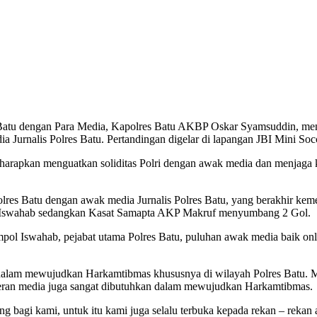
s Batu dengan Para Media, Kapolres Batu AKBP Oskar Syamsuddin, m
urnalis Polres Batu. Pertandingan digelar di lapangan JBI Mini Socc
iharapkan menguatkan soliditas Polri dengan awak media dan menjaga
olres Batu dengan awak media Jurnalis Polres Batu, yang berakhir ke
ol Iswahab sedangkan Kasat Samapta AKP Makruf menyumbang 2 Gol.
ompol Iswahab, pejabat utama Polres Batu, puluhan awak media baik on
 dalam mewujudkan Harkamtibmas khususnya di wilayah Polres Batu. M
 peran media juga sangat dibutuhkan dalam mewujudkan Harkamtibmas.
enting bagi kami, untuk itu kami juga selalu terbuka kepada rekan – r