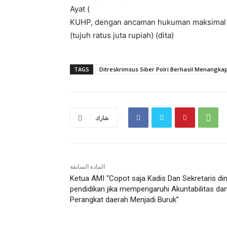
Ayat (
KUHP, dengan ancaman hukuman maksimal 7
(tujuh ratus juta rupiah) (dita)
TAGS
Ditreskrimsus Siber Polri Berhasil Menangkap 
شارك
المادة السابقة
Ketua AMI “Copot saja Kadis Dan Sekretaris di
pendidikan jika mempengaruhi Akuntabilitas da
Perangkat daerah Menjadi Buruk”