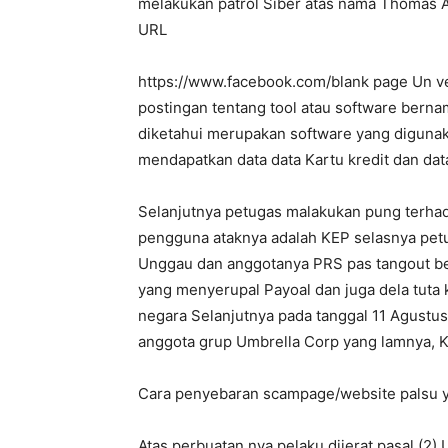
melakukan patrol Siber atas nama Thomas 
URL
https://www.facebook.com/blank page Un v
postingan tentang tool atau software bern
diketahui merupakan software yang digun
mendapatkan data data Kartu kredit dan dat
Selanjutnya petugas malakukan pung terha
pengguna ataknya adalah KEP selasnya pet
Unggau dan anggotanya PRS pas tangout 
yang menyerupal Payoal dan juga dela tuta k
negara Selanjutnya pada tanggal 11 Agust
anggota grup Umbrella Corp yang lamnya, 
Cara penyebaran scampage/website palsu y
Atas perbuatan nya pelaku dijerat pasal (2