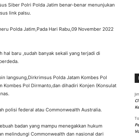
sus Siber Polri Polda Jatim benar-benar menunjukan
us link palsu.
meru Polda Jatim,Pada Hari Rabu,09 November 2022
 hal baru ,sudah banyak sekali yang terjadi di
berdeda.
pin langsung,Dirkrimsus Polda Jatam Kombes Pol
 Kombes Pol Dirmanto,dan dihadiri Konjen (Konsulat
xnas.
Ji
Cl
K
lah polisi federal atau Commonwealth Australia.
T
Pe
ai sebuah badan yang mampu menegakkan hukum
Vo
n melindungi Commonwealth dan nasional dari