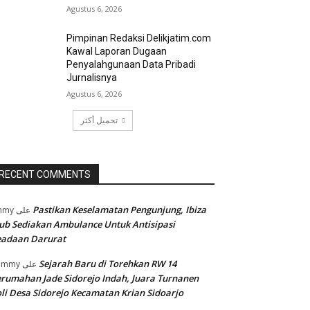
Agustus 6, 2026
Pimpinan Redaksi Delikjatim.com
Kawal Laporan Dugaan
Penyalahgunaan Data Pribadi
Jurnalisnya
Agustus 6, 2026
تحميل أكثر
RECENT COMMENTS
Pastikan Keselamatan Pengunjung, Ibiza
mmy
على
ub Sediakan Ambulance Untuk Antisipasi
eadaan Darurat
Sejarah Baru di Torehkan RW 14
ommy
على
rumahan Jade Sidorejo Indah, Juara Turnanen
li Desa Sidorejo Kecamatan Krian Sidoarjo