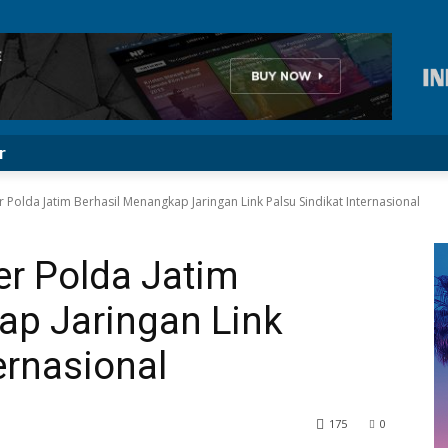
r
r Polda Jatim Berhasil Menangkap Jaringan Link Palsu Sindikat Internasional
er Polda Jatim
ap Jaringan Link
ernasional
175
0