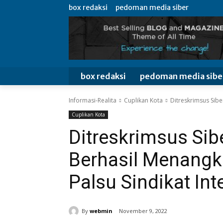
box redaksi
pedoman media siber
box redaksi
pedoman media sibe
Informasi-Realita
Cuplikan Kota
Ditreskrimsus Sibe
Cuplikan Kota
Ditreskrimsus Sib
Berhasil Menangk
Palsu Sindikat Int
By
webmin
November 9, 2022