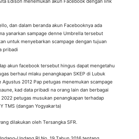
Alta Edison menemukan akun Facebook dengan link
ello, dan dalam beranda akun Facebooknya ada
ama yanarkan sampage denne Umbrella tersebut
akan untuk menyebarkan scampage dengan tujuan
a pribadi
dap akun facebook tersebut hingus dapat mengetahu
ugas berhaul mlaku penangkapan SKEP di Lubuk
be Agustus 2012 Pap petugas menemukan scampage
aune, kad data pribadi na orang lain dan berbagai
us 2022 petugas musukan penangkapan terhadap
KY TMS (dangan Yogyakarta)
ang dilakukan oleh Tersangka SFR.
) Undang-Undang RI No. 19 Tahun 2016 tentang