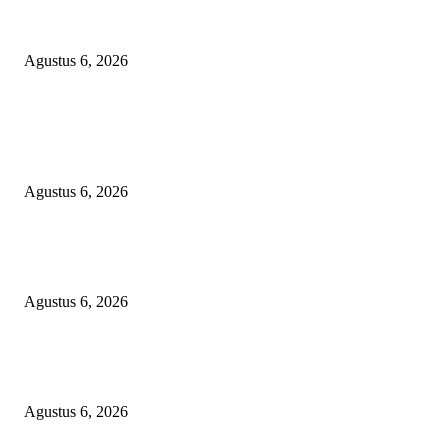
Pimpinan Redaksi Delikjatim.com Kawal Laporan Dugaan Penyalahgunaa
Data Pribadi Jurnalisnya
Agustus 6, 2026
POPULAR POSTS
Dramatis! Persebaya Juara Piala Presiden 2026 Usai Tundukkan Persib Le
Adu Penalti
Agustus 6, 2026
Selapanan 40 Hari Ananda Zaviera Mahera Azzahra Putri Berlangsung Kh
dan Penuh Kebersamaan
Agustus 6, 2026
Pimpinan Redaksi Delikjatim.com Kawal Laporan Dugaan Penyalahgunaa
Data Pribadi Jurnalisnya
Agustus 6, 2026
BERITA POPULER