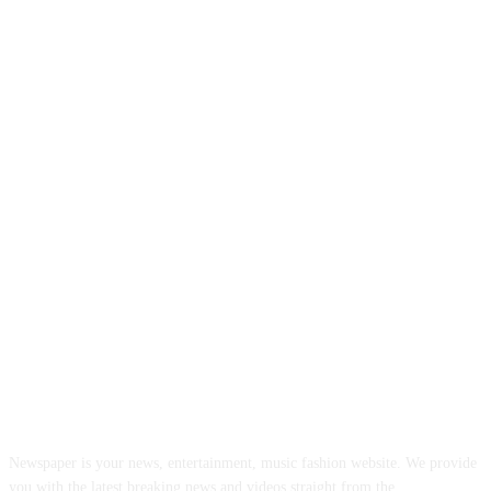
INFORMASI REALITA
Newspaper is your news, entertainment, music fashion website. We provide
you with the latest breaking news and videos straight from the