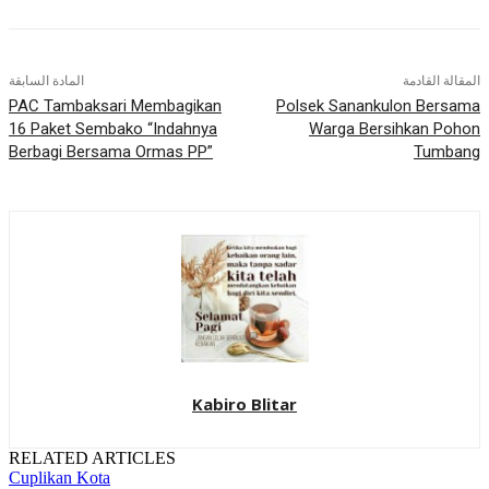
المقالة القادمة
المادة السابقة
PAC Tambaksari Membagikan
Polsek Sanankulon Bersama
16 Paket Sembako “Indahnya
Warga Bersihkan Pohon
Berbagi Bersama Ormas PP”
Tumbang
Kabiro Blitar
RELATED ARTICLES
Cuplikan Kota