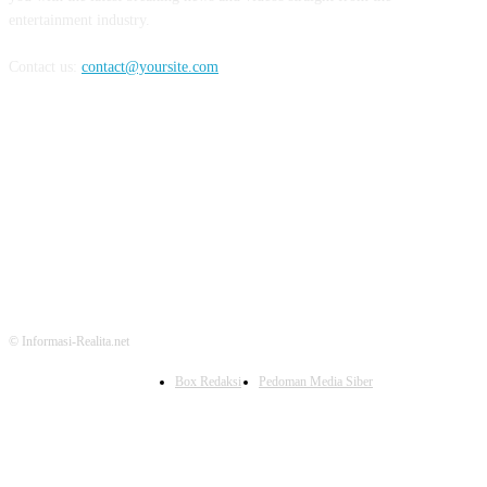
entertainment industry.
Contact us:
contact@yoursite.com
FOLLOW US
© Informasi-Realita.net
Box Redaksi
Pedoman Media Siber