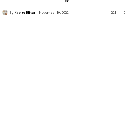
By
Kabiro Blitar
November 19, 2022
221
0