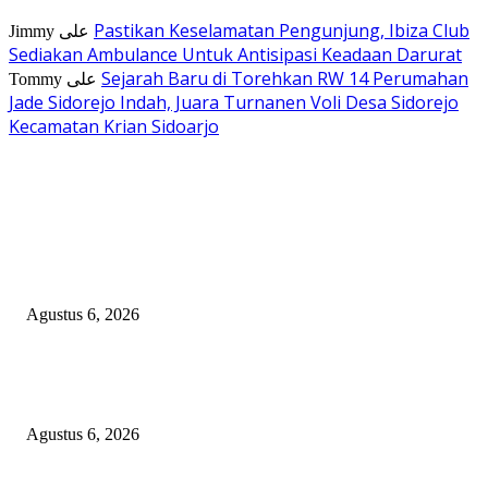
Pastikan Keselamatan Pengunjung, Ibiza Club
Jimmy
على
Sediakan Ambulance Untuk Antisipasi Keadaan Darurat
Sejarah Baru di Torehkan RW 14 Perumahan
Tommy
على
Jade Sidorejo Indah, Juara Turnanen Voli Desa Sidorejo
Kecamatan Krian Sidoarjo
EDITOR PICKS
Dramatis! Persebaya Juara Piala Presiden 2026 Usai Tundukkan Persib Le
Adu Penalti
Agustus 6, 2026
Selapanan 40 Hari Ananda Zaviera Mahera Azzahra Putri Berlangsung Kh
dan Penuh Kebersamaan
Agustus 6, 2026