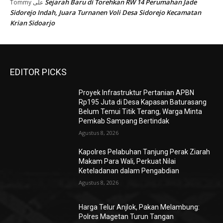
Sejarah Baru di Torehkan RW 14 Perumahan Jade
Tommy
على
Sidorejo Indah, Juara Turnanen Voli Desa Sidorejo Kecamatan
Krian Sidoarjo
EDITOR PICKS
Proyek Infrastruktur Pertanian APBN
Rp195 Juta di Desa Kapasan Baturasang
Belum Temui Titik Terang, Warga Minta
Pemkab Sampang Bertindak
Agustus 8, 2026
Kapolres Pelabuhan Tanjung Perak Ziarah
Makam Para Wali, Perkuat Nilai
Keteladanan dalam Pengabdian
Agustus 8, 2026
Harga Telur Anjlok, Pakan Melambung:
Polres Magetan Turun Tangan