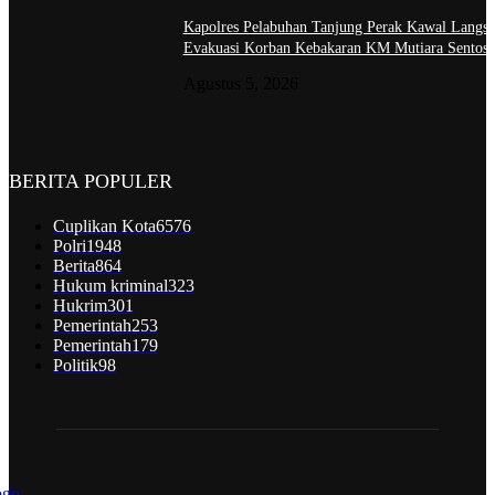
Kapolres Pelabuhan Tanjung Perak Kawal Langs
Evakuasi Korban Kebakaran KM Mutiara Sentosa
Agustus 5, 2026
BERITA POPULER
Cuplikan Kota
6576
Polri
1948
Berita
864
Hukum kriminal
323
Hukrim
301
Pemerintah
253
Pemerintah
179
Politik
98