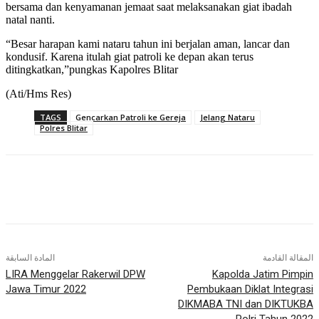
bersama dan kenyamanan jemaat saat melaksanakan giat ibadah
natal nanti.
“Besar harapan kami nataru tahun ini berjalan aman, lancar dan
kondusif. Karena itulah giat patroli ke depan akan terus
ditingkatkan,”pungkas Kapolres Blitar
(Ati/Hms Res)
TAGS
Gencarkan Patroli ke Gereja
Jelang Nataru
Polres Blitar
المقالة القادمة
المادة السابقة
LIRA Menggelar Rakerwil DPW
Kapolda Jatim Pimpin
Jawa Timur 2022
Pembukaan Diklat Integrasi
DIKMABA TNI dan DIKTUKBA