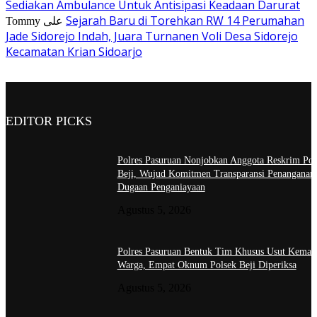
Sediakan Ambulance Untuk Antisipasi Keadaan Darurat
Sejarah Baru di Torehkan RW 14 Perumahan
Tommy
على
Jade Sidorejo Indah, Juara Turnanen Voli Desa Sidorejo
Kecamatan Krian Sidoarjo
EDITOR PICKS
Polres Pasuruan Nonjobkan Anggota Reskrim Pol
Beji, Wujud Komitmen Transparansi Penanganan
Dugaan Penganiayaan
Agustus 5, 2026
Polres Pasuruan Bentuk Tim Khusus Usut Kemat
Warga, Empat Oknum Polsek Beji Diperiksa
Agustus 5, 2026