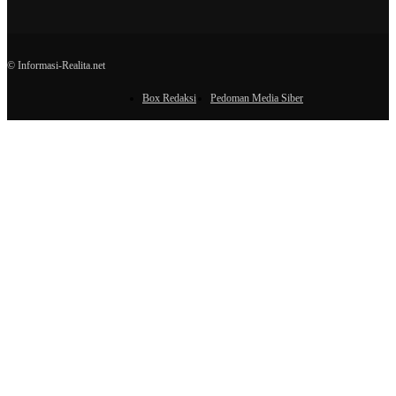
© Informasi-Realita.net
Box Redaksi
Pedoman Media Siber