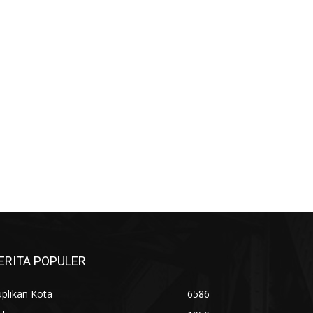
الإلكت:*
ERITA POPULER
plikan Kota
6586