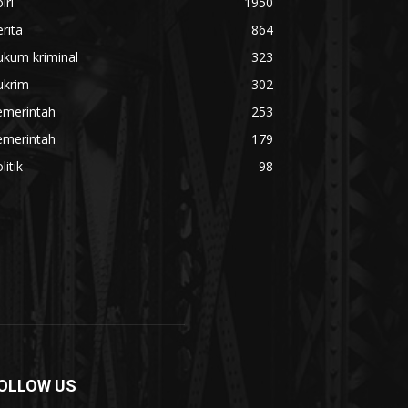
lri
1950
rita
864
ukum kriminal
323
ukrim
302
emerintah
253
emerintah
179
litik
98
OLLOW US