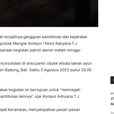
h terjadinya gangguan kamtibmas dan kejahatan
apolsek Mengwi Kompol I Ketut Adnyana T.J
sanaan kegiatan patroli atensi malam minggu
konsolidasi di area parkir obyek wisata taman ayun
 Badung, Bali. Sabtu 5 Agustus 2023 pukul 20.00
an kegiatan ini bertujuan untuk “mencegah
Ji
kamtibmas lainnya”, ujar Kompol Adnyana T.J
Cl
K
tempat keramaian, menyampaikan pesan-pesan
T