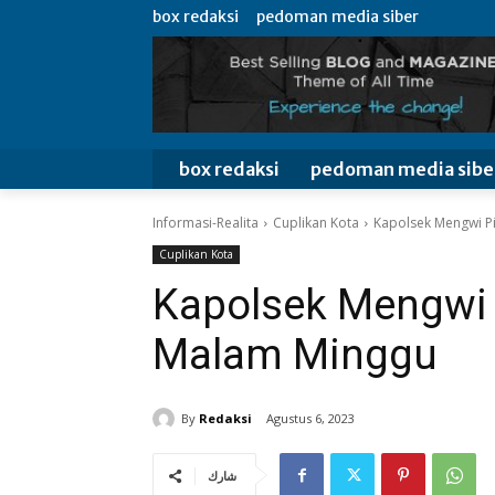
box redaksi
pedoman media siber
box redaksi
pedoman media sibe
Informasi-Realita
Cuplikan Kota
Kapolsek Mengwi Pi
Cuplikan Kota
Kapolsek Mengwi P
Malam Minggu
By
Redaksi
Agustus 6, 2023
شارك