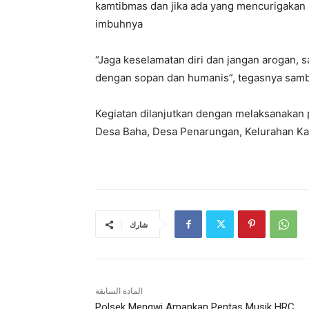
kamtibmas dan jika ada yang mencurigakan 
imbuhnya
“Jaga keselamatan diri dan jangan arogan,
dengan sopan dan humanis”, tegasnya samb
Kegiatan dilanjutkan dengan melaksanakan p
Desa Baha, Desa Penarungan, Kelurahan Kap
شارك
المادة السابقة
Polsek Mengwi Amankan Pentas Musik HRC