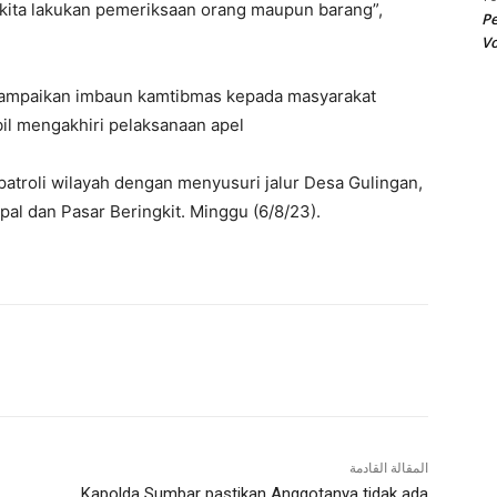
kita lakukan pemeriksaan orang maupun barang”,
Pe
Vo
 sampaikan imbaun kamtibmas kepada masyarakat
il mengakhiri pelaksanaan apel
atroli wilayah dengan menyusuri jalur Desa Gulingan,
al dan Pasar Beringkit. Minggu (6/8/23).
المقالة القادمة
Kapolda Sumbar pastikan Anggotanya tidak ada