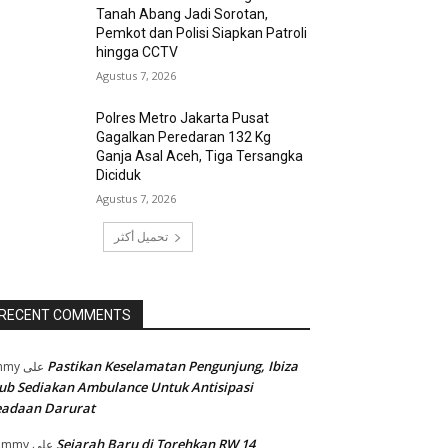
Tanah Abang Jadi Sorotan,
Pemkot dan Polisi Siapkan Patroli
hingga CCTV
Agustus 7, 2026
Polres Metro Jakarta Pusat
Gagalkan Peredaran 132 Kg
Ganja Asal Aceh, Tiga Tersangka
Diciduk
Agustus 7, 2026
تحميل أكثر
RECENT COMMENTS
Pastikan Keselamatan Pengunjung, Ibiza
mmy
على
ub Sediakan Ambulance Untuk Antisipasi
eadaan Darurat
Sejarah Baru di Torehkan RW 14
ommy
على