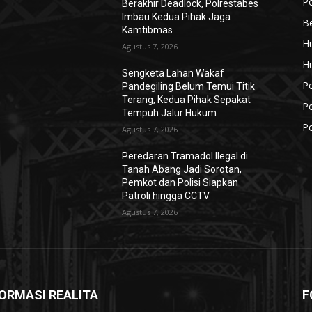
Po
Berakhir Deadlock, Polrestabes
Imbau Kedua Pihak Jaga
Be
Kamtibmas
H
Agustus 7, 2026
H
Sengketa Lahan Wakaf
P
Pandegiling Belum Temui Titik
Terang, Kedua Pihak Sepakat
P
Tempuh Jalur Hukum
Po
Agustus 7, 2026
Peredaran Tramadol Ilegal di
Tanah Abang Jadi Sorotan,
Pemkot dan Polisi Siapkan
Patroli hingga CCTV
Agustus 7, 2026
ORMASI REALITA
F