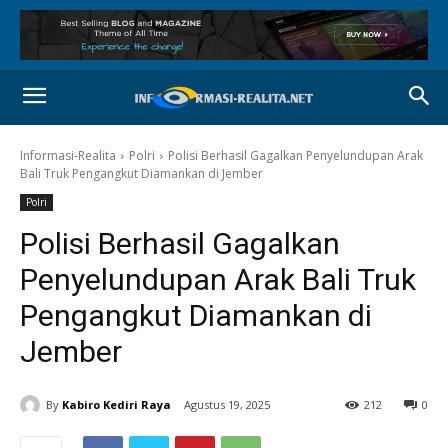
Informasi-Realita
Polri
Polisi Berhasil Gagalkan Penyelundupan Arak
Bali Truk Pengangkut Diamankan di Jember
Polri
Polisi Berhasil Gagalkan
Penyelundupan Arak Bali Truk
Pengangkut Diamankan di
Jember
By
Kabiro Kediri Raya
Agustus 19, 2025
212
0