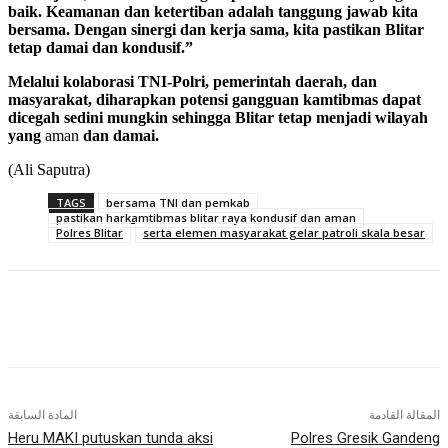
baik. Keamanan dan ketertiban adalah tanggung jawab kita
bersama. Dengan sinergi dan kerja sama, kita pastikan Blitar
tetap damai dan kondusif.”
Melalui kolaborasi TNI-Polri, pemerintah daerah, dan
masyarakat, diharapkan potensi gangguan kamtibmas dapat
dicegah sedini mungkin sehingga Blitar tetap menjadi wilayah
yang
aman
dan damai.
(Ali Saputra)
TAGS
bersama TNI dan pemkab
pastikan harkamtibmas blitar raya kondusif dan aman
Polres Blitar
serta elemen masyarakat gelar patroli skala besar
المقالة القادمة
المادة السابقة
Heru MAKI putuskan tunda aksi
Polres Gresik Gandeng