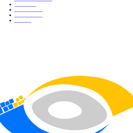
Hukrim
302
Pemerintah
253
Pemerintah
179
Politik
98