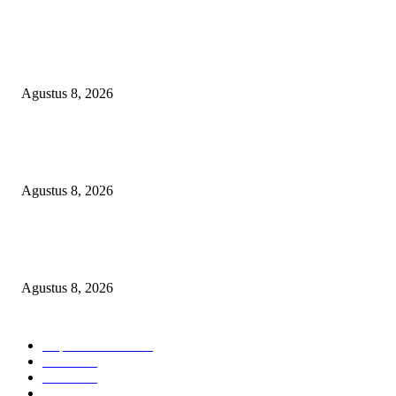
Proyek Infrastruktur Pertanian APBN Rp195 Juta di Desa Kapasan Batura
Belum Temui Titik Terang, Warga Minta Pemkab Sampang Bertindak
Agustus 8, 2026
Kapolres Pelabuhan Tanjung Perak Ziarah Makam Para Wali, Perkuat Nila
Keteladanan dalam Pengabdian
Agustus 8, 2026
Harga Telur Anjlok, Pakan Melambung: Polres Magetan Turun Tangan
Selamatkan Ribuan Peternak
Agustus 8, 2026
BERITA POPULER
Cuplikan Kota
6588
Polri
1951
Berita
864
Hukum kriminal
323