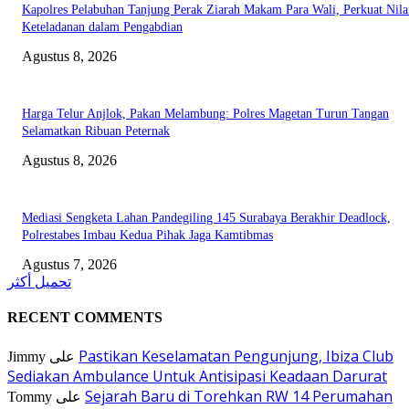
Kapolres Pelabuhan Tanjung Perak Ziarah Makam Para Wali, Perkuat Nila
Keteladanan dalam Pengabdian
Agustus 8, 2026
Harga Telur Anjlok, Pakan Melambung: Polres Magetan Turun Tangan
Selamatkan Ribuan Peternak
Agustus 8, 2026
Mediasi Sengketa Lahan Pandegiling 145 Surabaya Berakhir Deadlock,
Polrestabes Imbau Kedua Pihak Jaga Kamtibmas
Agustus 7, 2026
تحميل أكثر
RECENT COMMENTS
Pastikan Keselamatan Pengunjung, Ibiza Club
Jimmy
على
Sediakan Ambulance Untuk Antisipasi Keadaan Darurat
Sejarah Baru di Torehkan RW 14 Perumahan
Tommy
على