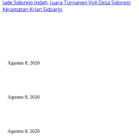
Jade Sidorejo Indah, Juara Turnanen Voli Desa Sidorejo
Kecamatan Krian Sidoarjo
EDITOR PICKS
Proyek Infrastruktur Pertanian APBN Rp195 Juta di Desa Kapasan Batura
Belum Temui Titik Terang, Warga Minta Pemkab Sampang Bertindak
Agustus 8, 2026
Kapolres Pelabuhan Tanjung Perak Ziarah Makam Para Wali, Perkuat Nila
Keteladanan dalam Pengabdian
Agustus 8, 2026
Harga Telur Anjlok, Pakan Melambung: Polres Magetan Turun Tangan
Selamatkan Ribuan Peternak
Agustus 8, 2026
POPULAR POSTS