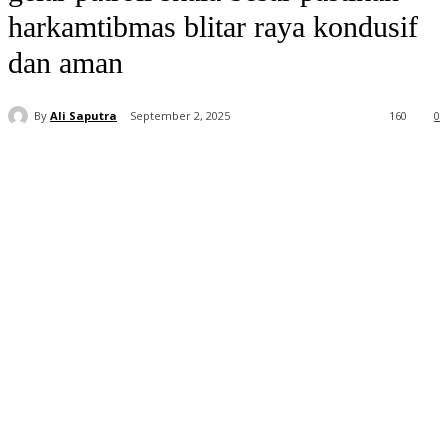
harkamtibmas blitar raya kondusif
dan aman
By
Ali Saputra
September 2, 2025
160
0