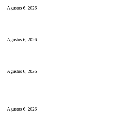
Agustus 6, 2026
Selapanan 40 Hari Ananda Zaviera Mahera Azzahra Putri Berlangsung Kh
dan Penuh Kebersamaan
Agustus 6, 2026
Pimpinan Redaksi Delikjatim.com Kawal Laporan Dugaan Penyalahgunaa
Data Pribadi Jurnalisnya
Agustus 6, 2026
POPULAR POSTS
Dramatis! Persebaya Juara Piala Presiden 2026 Usai Tundukkan Persib Le
Adu Penalti
Agustus 6, 2026
Selapanan 40 Hari Ananda Zaviera Mahera Azzahra Putri Berlangsung Kh