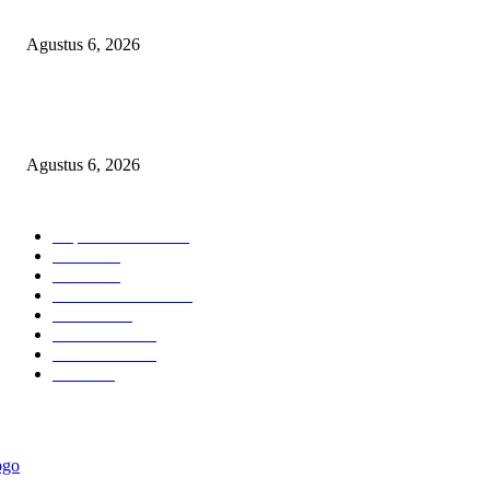
dan Penuh Kebersamaan
Agustus 6, 2026
Pimpinan Redaksi Delikjatim.com Kawal Laporan Dugaan Penyalahgunaa
Data Pribadi Jurnalisnya
Agustus 6, 2026
BERITA POPULER
Cuplikan Kota
6581
Polri
1948
Berita
864
Hukum kriminal
323
Hukrim
302
Pemerintah
253
Pemerintah
179
Politik
98