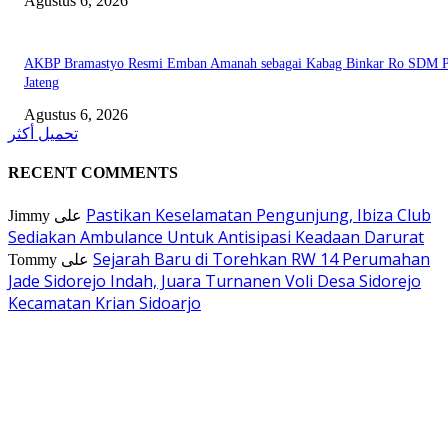
Agustus 6, 2026
AKBP Bramastyo Resmi Emban Amanah sebagai Kabag Binkar Ro SDM P
Jateng
Agustus 6, 2026
تحميل أكثر
RECENT COMMENTS
Pastikan Keselamatan Pengunjung, Ibiza Club
Jimmy
على
Sediakan Ambulance Untuk Antisipasi Keadaan Darurat
Sejarah Baru di Torehkan RW 14 Perumahan
Tommy
على
Jade Sidorejo Indah, Juara Turnanen Voli Desa Sidorejo
Kecamatan Krian Sidoarjo
EDITOR PICKS
Dramatis! Persebaya Juara Piala Presiden 2026 Usai Tundukkan Persib Le
Adu Penalti