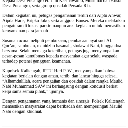
Kepala Desa Pucangro H. Zuli Kasmawanto, Muslimat dan Ansor
Desa Pucangro, serta group qosidah Persada Ria.
Dalam kegiatan ini, petugas pengamanan terdiri dari Aiptu Anwar,
Aipda Haris, Bripka Joko, serta anggota Banser. Mereka melakukan
pengaturan di lokasi parkir maupun area kegiatan untuk memastikan
kenyamanan para jamaah.
Susunan acara meliputi pembukaan, pembacaan ayat suci Al-
Qur’an, sambutan, mauidzho hasanah, sholawat Nabi, hingga doa
bersama. Selain menjaga ketertiban, petugas juga menyampaikan
pesan-pesan kamtibmas kepada masyarakat agar selalu waspada
terhadap potensi gangguan keamanan.
Kapolsek Kalitengah, IPTU Heri P. W., menyampaikan bahwa
kegiatan berjalan dengan aman, tertib, dan lancar hingga selesai.
“Alhamdulillah, acara pengajian dan qosidah dalam rangka Maulid
Nabi Muhammad SAW ini berlangsung dengan kondusif berkat
kerja sama semua pihak,” ujarnya.
Dengan pengamanan yang humanis dan sinergis, Polsek Kalitengah
memastikan masyarakat dapat beribadah dan memperingati Maulid
Nabi dengan khidmat.