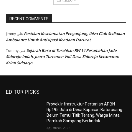
تحميل أكثر
RECENT COMMENTS
Pastikan Keselamatan Pengunjung, Ibiza Club Sediakan
Jimmy
على
Ambulance Untuk Antisipasi Keadaan Darurat
Sejarah Baru di Torehkan RW 14 Perumahan Jade
Tommy
على
Sidorejo Indah, Juara Turnanen Voli Desa Sidorejo Kecamatan
Krian Sidoarjo
EDITOR PICKS
Proyek Infrastruktur Pertanian APBN
Rp195 Juta di Desa Kapasan Baturasang
Belum Temui Titik Terang, Warga Minta
Pemkab Sampang Bertindak
Agustus 8, 2026