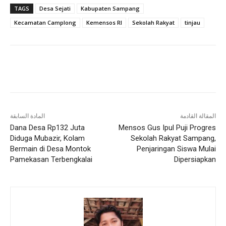
TAGS
Desa Sejati
Kabupaten Sampang
Kecamatan Camplong
Kemensos RI
Sekolah Rakyat
tinjau
المقالة القادمة
المادة السابقة
Dana Desa Rp132 Juta
Mensos Gus Ipul Puji Progres
Diduga Mubazir, Kolam
Sekolah Rakyat Sampang,
Bermain di Desa Montok
Penjaringan Siswa Mulai
Pamekasan Terbengkalai
Dipersiapkan