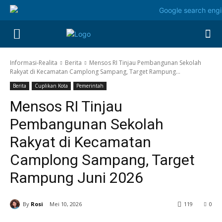
Informasi-Realita
Berita
Mensos RI Tinjau Pembangunan Sekolah
Rakyat di Kecamatan Camplong Sampang, Target Rampung...
Berita
Cuplikan Kota
Pemerintah
Mensos RI Tinjau
Pembangunan Sekolah
Rakyat di Kecamatan
Camplong Sampang, Target
Rampung Juni 2026
By
Rosi
Mei 10, 2026
119
0