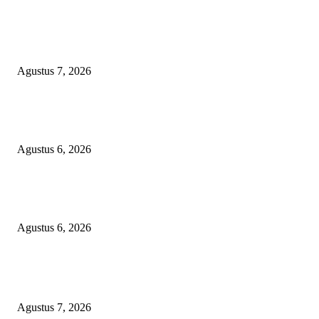
EDITOR PICKS
Cak Sholeh Pengacara No Viral No Justice Meninggal Dunia
Agustus 7, 2026
Dramatis! Persebaya Juara Piala Presiden 2026 Usai Tundukkan Persib Le
Adu Penalti
Agustus 6, 2026
Selapanan 40 Hari Ananda Zaviera Mahera Azzahra Putri Berlangsung Kh
dan Penuh Kebersamaan
Agustus 6, 2026
POPULAR POSTS
Cak Sholeh Pengacara No Viral No Justice Meninggal Dunia
Agustus 7, 2026