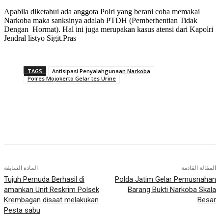
Apabila diketahui ada anggota Polri yang berani coba memakai
Narkoba maka sanksinya adalah PTDH (Pemberhentian Tidak
Dengan Hormat). Hal ini juga merupakan kasus atensi dari Kapolri
Jendral listyo Sigit.Pras
TAGS
Antisipasi Penyalahgunaan Narkoba
Polres Mojokerto Gelar tes Urine
المقالة القادمة
المادة السابقة
Tujuh Pemuda Berhasil di
Polda Jatim Gelar Pemusnahan
amankan Unit Reskrim Polsek
Barang Bukti Narkoba Skala
Krembagan disaat melakukan
Besar
Pesta sabu