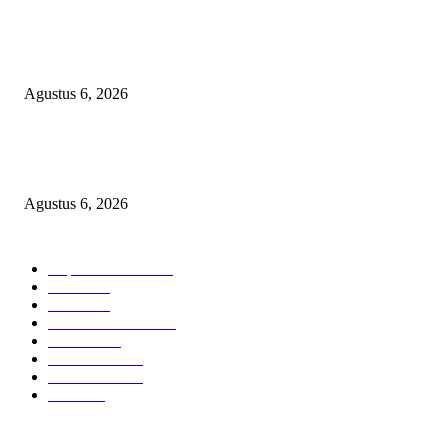
Dramatis! Persebaya Juara Piala Presiden 2026 Usai Tundukkan Persib Le
Adu Penalti
Agustus 6, 2026
Selapanan 40 Hari Ananda Zaviera Mahera Azzahra Putri Berlangsung Kh
dan Penuh Kebersamaan
Agustus 6, 2026
BERITA POPULER
Cuplikan Kota
6582
Polri
1948
Berita
864
Hukum kriminal
323
Hukrim
302
Pemerintah
253
Pemerintah
179
Politik
98