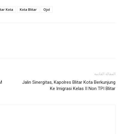
itar Kota
Kota Blitar
Ojol
المقالة القادمة
M
Jalin Sinergitas, Kapolres Blitar Kota Berkunjung
Ke Imigrasi Kelas II Non TPI Blitar