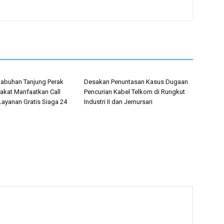
labuhan Tanjung Perak
Desakan Penuntasan Kasus Dugaan
akat Manfaatkan Call
Pencurian Kabel Telkom di Rungkut
Layanan Gratis Siaga 24
Industri II dan Jemursari