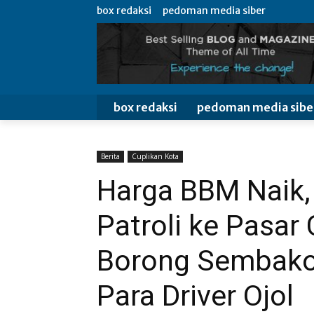
box redaksi
pedoman media siber
box redaksi
pedoman media sibe
Berita
Cuplikan Kota
Harga BBM Naik, 
Patroli ke Pasar
Borong Sembako 
Para Driver Ojol