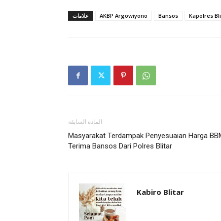
علامات
AKBP Argowiyono
Bansos
Kapolres Bl
المادة السابقة
Masyarakat Terdampak Penyesuaian Harga BB
Terima Bansos Dari Polres Blitar
Kabiro Blitar