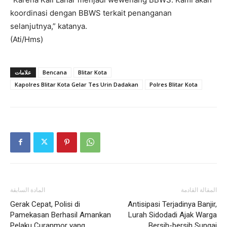
koordinasi dengan BBWS terkait penanganan
selanjutnya,” katanya.
(Ati/Hms)
علامات
Bencana
Blitar Kota
Kapolres Blitar Kota Gelar Tes Urin Dadakan
Polres Blitar Kota
المقالة القادمة
المادة السابقة
Gerak Cepat, Polisi di
Antisipasi Terjadinya Banjir,
Pamekasan Berhasil Amankan
Lurah Sidodadi Ajak Warga
Pelaku Curanmor yang
Bersih-bersih Sungai