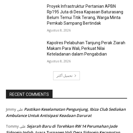
Proyek Infrastruktur Pertanian APBN
Rp195 Juta di Desa Kapasan Baturasang
Belum Temui Titik Terang, Warga Minta
Pemkab Sampang Bertindak
Agustus 8, 2026
Kapolres Pelabuhan Tanjung Perak Ziarah
Makam Para Wali, Perkuat Nilai
Keteladanan dalam Pengabdian
Agustus 8, 2026
تحميل أكثر
RECENT COMMENTS
Pastikan Keselamatan Pengunjung, Ibiza Club Sediakan
Jimmy
على
Ambulance Untuk Antisipasi Keadaan Darurat
Sejarah Baru di Torehkan RW 14 Perumahan Jade
Tommy
على
Sidorejo Indah, Juara Turnanen Voli Desa Sidorejo Kecamatan