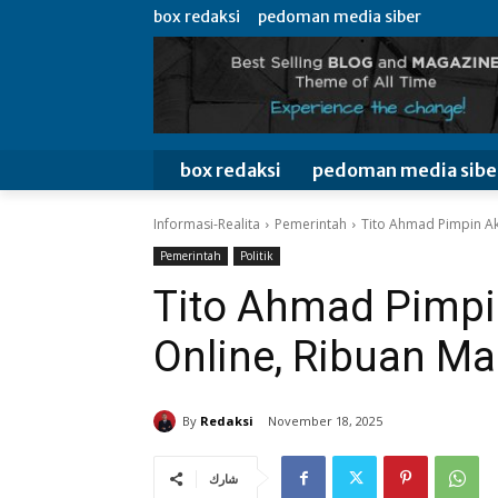
box redaksi
pedoman media siber
box redaksi
pedoman media sibe
Informasi-Realita
Pemerintah
Tito Ahmad Pimpin Aks
Pemerintah
Politik
Tito Ahmad Pimpin
Online, Ribuan Ma
By
Redaksi
November 18, 2025
شارك