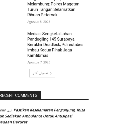
Melambung: Polres Magetan
Turun Tangan Selamatkan
Ribuan Peternak
Agustus 8, 2026
Mediasi Sengketa Lahan
Pandegiling 145 Surabaya
Berakhir Deadlock, Polrestabes
Imbau Kedua Pihak Jaga
Kamtibmas
Agustus 7, 2026
تحميل أكثر
RECENT COMMENTS
Pastikan Keselamatan Pengunjung, Ibiza
mmy
على
ub Sediakan Ambulance Untuk Antisipasi
eadaan Darurat