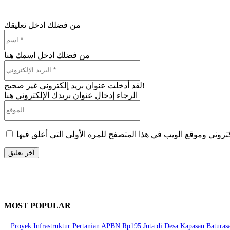
من فضلك ادخل تعليقك
اسم:*
من فضلك ادخل اسمك هنا
البريد
الإلكتروني:*
لقد أدخلت عنوان بريد إلكتروني غير صحيح!
الرجاء إدخال عنوان بريدك الإلكتروني هنا
الموقع:
MOST POPULAR
Proyek Infrastruktur Pertanian APBN Rp195 Juta di Desa Kapasan Batur