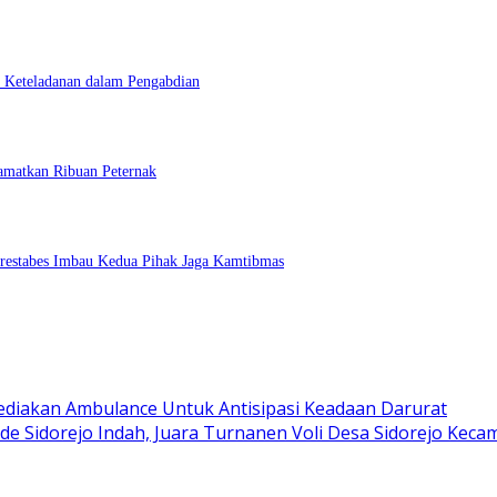
i Keteladanan dalam Pengabdian
amatkan Ribuan Peternak
lrestabes Imbau Kedua Pihak Jaga Kamtibmas
Sediakan Ambulance Untuk Antisipasi Keadaan Darurat
e Sidorejo Indah, Juara Turnanen Voli Desa Sidorejo Kecam