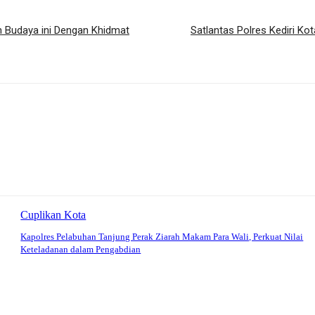
an Budaya ini Dengan Khidmat
Satlantas Polres Kediri Ko
Cuplikan Kota
Kapolres Pelabuhan Tanjung Perak Ziarah Makam Para Wali, Perkuat Nilai
Keteladanan dalam Pengabdian