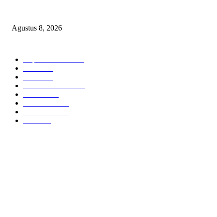
Harga Telur Anjlok, Pakan Melambung: Polres Magetan Turun Tangan Se
Agustus 8, 2026
BERITA POPULER
Cuplikan Kota
6588
Polri
1951
Berita
864
Hukum kriminal
323
Hukrim
302
Pemerintah
253
Pemerintah
179
Politik
98