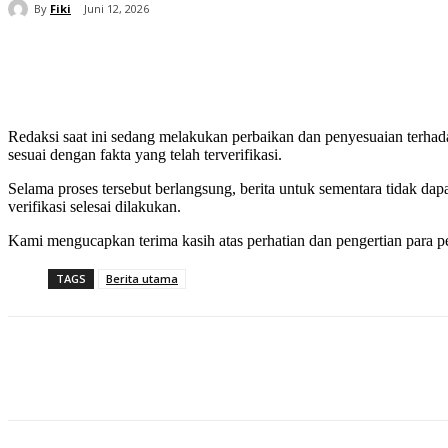
By
Fiki
Juni 12, 2026
شارك
Redaksi saat ini sedang melakukan perbaikan dan penyesuaian terhada
sesuai dengan fakta yang telah terverifikasi.
Selama proses tersebut berlangsung, berita untuk sementara tidak da
verifikasi selesai dilakukan.
Kami mengucapkan terima kasih atas perhatian dan pengertian para 
TAGS
Berita utama
شارك