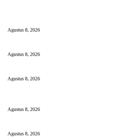
EDITOR PICKS
Proyek Infrastruktur Pertanian APBN Rp195 Juta di Desa Kapasan Batur
Agustus 8, 2026
Kapolres Pelabuhan Tanjung Perak Ziarah Makam Para Wali, Perkuat Nila
Agustus 8, 2026
Harga Telur Anjlok, Pakan Melambung: Polres Magetan Turun Tangan Se
Agustus 8, 2026
POPULAR POSTS
Proyek Infrastruktur Pertanian APBN Rp195 Juta di Desa Kapasan Batur
Agustus 8, 2026
Kapolres Pelabuhan Tanjung Perak Ziarah Makam Para Wali, Perkuat Nila
Agustus 8, 2026