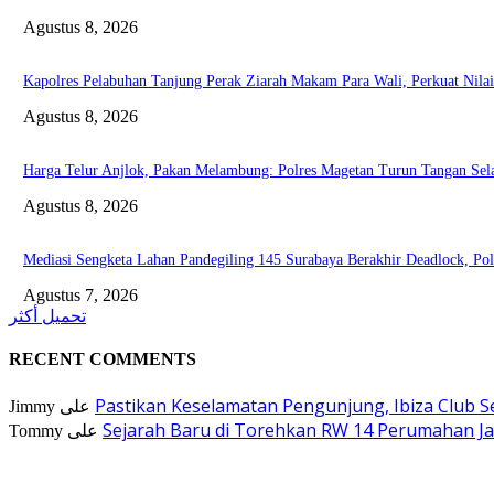
Agustus 8, 2026
Kapolres Pelabuhan Tanjung Perak Ziarah Makam Para Wali, Perkuat Nila
Agustus 8, 2026
Harga Telur Anjlok, Pakan Melambung: Polres Magetan Turun Tangan Sel
Agustus 8, 2026
Mediasi Sengketa Lahan Pandegiling 145 Surabaya Berakhir Deadlock, Po
Agustus 7, 2026
تحميل أكثر
RECENT COMMENTS
Pastikan Keselamatan Pengunjung, Ibiza Club 
Jimmy
على
Sejarah Baru di Torehkan RW 14 Perumahan Jad
Tommy
على