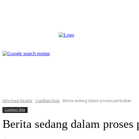
box redaksi
pedoman media siber
more
box redaksi
pedoman media siber
Informasi-Realita
Cuplikan Kota
Berita sedang dalam proses perbaikan
Cuplikan Kota
Berita sedang dalam proses 