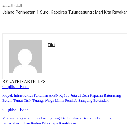
المادة السابقة
Jelang Peringatan 1 Suro, Kapolres Tulungagung : Mari Kita Rayak
Fiki
RELATED ARTICLES
Cuplikan Kota
Proyek Infrastruktur Pertanian APBN Rp195 Juta di Desa Kapasan Baturasang
Belum Temui Titik Terang, Warga Minta Pemkab Sampang Bertindak
Cuplikan Kota
Mediasi Sengketa Lahan Pandegiling 145 Surabaya Berakhir Deadlock,
Polrestabes Imbau Kedua Pihak Jaga Kamtibmas