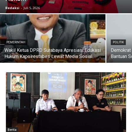
Redaksi
-
Juli 5, 2026
PEMERINTAH
POLITIK
Wakil Ketua DPRD Surabaya Apresiasi Edukasi
Demokrat 
Hukum Kapolrestabes Lewat Media Sosial
Bantuan S
Berita