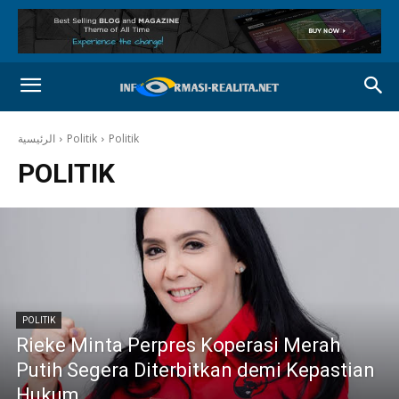
الرئيسية
Politik
Politik
POLITIK
POLITIK
Rieke Minta Perpres Koperasi Merah
Putih Segera Diterbitkan demi Kepastian
Hukum